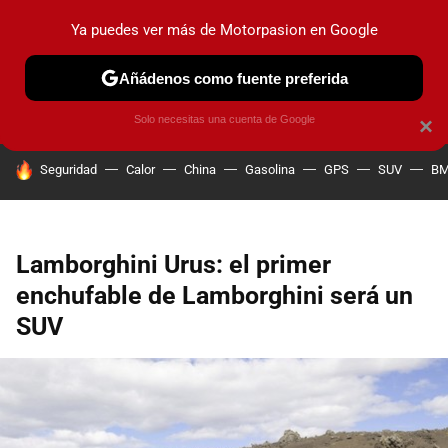
Ya puedes ver más de Motorpasion en Google
PRUEBAS
COCHES ELÉCTRICOS
OBSERVATORIO
F1
Añádenos como fuente preferida
Solo necesitas una cuenta de Google
×
HOY SE HABLA DE
Seguridad
Calor
China
Gasolina
GPS
SUV
B
Lamborghini Urus: el primer
enchufable de Lamborghini será un
SUV