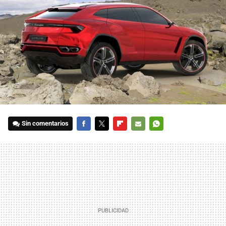
Sin comentarios
FACEBOOK
TWITTER
FLIPBOARD
E-
WHATSAPP
MAIL