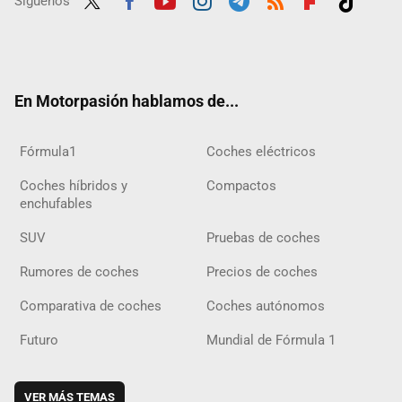
Síguenos
Twit
Fac
Yout
Inst
Tele
RSS
Flip
Tikt
ter
ebo
ube
agra
gra
boar
ok
ok
m
m
d
En Motorpasión hablamos de...
Fórmula1
Coches eléctricos
Coches híbridos y
Compactos
enchufables
SUV
Pruebas de coches
Rumores de coches
Precios de coches
Comparativa de coches
Coches autónomos
Futuro
Mundial de Fórmula 1
VER MÁS TEMAS