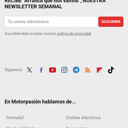
RECIBE "Arranca que nos vamos", NUESTRA
NEWSLETTER SEMANAL
SUSCRIBIR
Suscribiéndote aceptas nuestra
política de privacidad
Síguenos
Twit
Fac
Yout
Inst
Tele
RSS
Flip
Tikt
ter
ebo
ube
agra
gra
boar
ok
ok
m
m
d
En Motorpasión hablamos de...
Fórmula1
Coches eléctricos