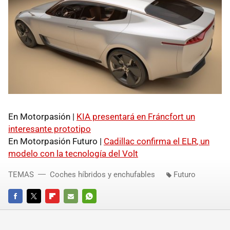
En Motorpasión |
KIA
presentará en Fráncfort un
interesante prototipo
En Motorpasión Futuro |
Cadillac confirma el
ELR
, un
modelo con la tecnología del Volt
TEMAS
Coches híbridos y enchufables
Futuro
FACEBOOK
TWITTER
FLIPBOARD
E-
WHATSAPP
MAIL