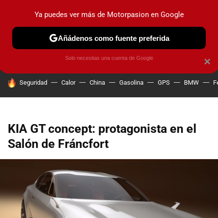
Ya puedes ver más de Motorpasion en Google
PRUEBAS
COCHES ELÉCTRICOS
OBSERVATORIO
F1
Añádenos como fuente preferida
Solo necesitas una cuenta de Google
×
HOY SE HABLA DE
Seguridad
Calor
China
Gasolina
GPS
BMW
F
KIA GT concept: protagonista en el
Salón de Fráncfort