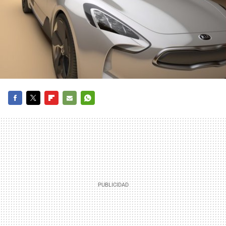
FACEBOOK
TWITTER
FLIPBOARD
E-
WHATSAPP
MAIL