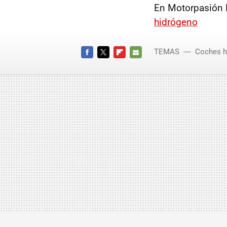
En Motorpasión 
hidrógeno
TEMAS
Coches h
FACEBOOK
TWITTER
FLIPBOARD
E-
MAIL