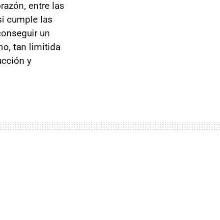
razón, entre las
si cumple las
conseguir un
o, tan limitida
ucción y