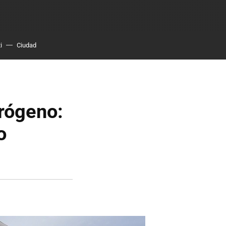
i
Ciudad
drógeno:
o