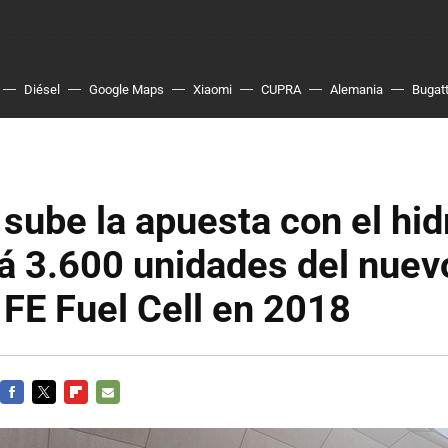
Diésel
Google Maps
Xiaomi
CUPRA
Alemania
Bugatt
sube la apuesta con el hi
á 3.600 unidades del nuev
FE Fuel Cell en 2018
FACEBOOK
TWITTER
FLIPBOARD
E-
MAIL