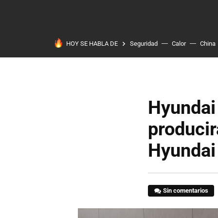
HOY SE HABLA DE
Seguridad
Calor
China
Hyundai 
producir
Hyundai 
Sin comentarios