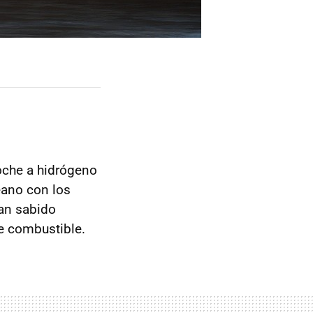
oche a hidrógeno
eano con los
han sabido
e combustible.