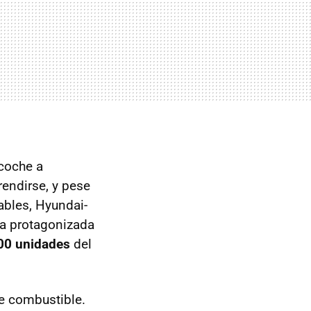
 coche a
 rendirse, y pese
ables, Hyundai-
da protagonizada
00 unidades
del
e combustible.