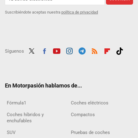
Suscribiéndote aceptas nuestra
política de privacidad
Síguenos
Twit
Fac
Yout
Inst
Tele
RSS
Flip
Tikt
ter
ebo
ube
agra
gra
boar
ok
ok
m
m
d
En Motorpasión hablamos de...
Fórmula1
Coches eléctricos
Coches híbridos y
Compactos
enchufables
SUV
Pruebas de coches