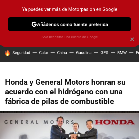
Ya puedes ver más de Motorpasion en Google
PRUEBAS
COCHES ELÉCTRICOS
OBSERVATORIO
F1
Añádenos como fuente preferida
Solo necesitas una cuenta de Google
×
HOY SE HABLA DE
Seguridad
Calor
China
Gasolina
GPS
BMW
F
Honda y General Motors honran su
acuerdo con el hidrógeno con una
fábrica de pilas de combustible