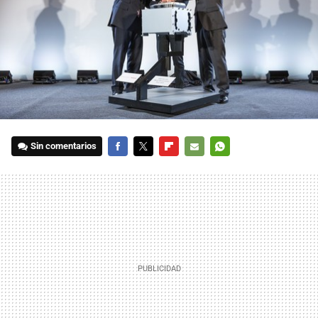
Sin comentarios
FACEBOOK
TWITTER
FLIPBOARD
E-
WHATSAPP
MAIL