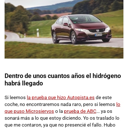
Dentro de unos cuantos años el hidrógeno
habrá llegado
Si leemos
la prueba que hizo Autopista.es
de este
coche, no encontraremos nada raro, pero si leemos
lo
que puso Microsiervos
o la
prueba de ABC
... ya os
sonará más a lo que estoy diciendo. Yo os traslado lo
que me contaron, ya que no presencié el fallo. Hubo