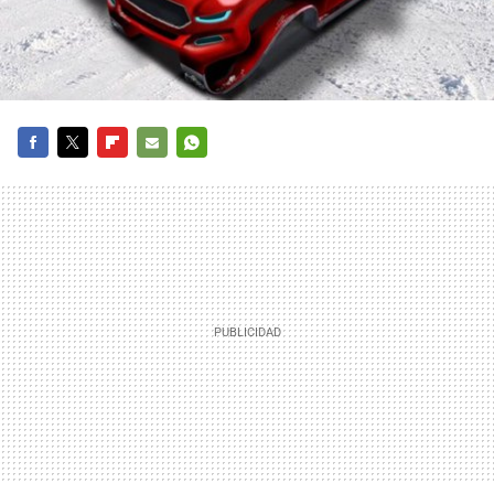
FACEBOOK
TWITTER
FLIPBOARD
E-
WHATSAPP
MAIL