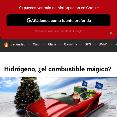
Ya puedes ver más de Motorpasion en Google
MENÚ
NUEVO
Añádenos como fuente preferida
PRUEBAS
COCHES ELÉCTRICOS
OBSERVATORIO
F1
Solo necesitas una cuenta de Google
×
HOY SE HABLA DE
Seguridad
Calor
China
Gasolina
GPS
BMW
F
Hidrógeno, ¿el combustible mágico?