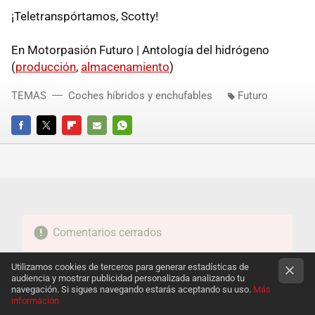
¡Teletranspórtamos, Scotty!
En Motorpasión Futuro | Antología del hidrógeno
(
producción
,
almacenamiento
)
TEMAS
Coches híbridos y enchufables
Futuro
FACEBOOK
TWITTER
FLIPBOARD
E-
WHATSAPP
MAIL
Comentarios cerrados
Utilizamos cookies de terceros para generar estadísticas de
audiencia y mostrar publicidad personalizada analizando tu
navegación. Si sigues navegando estarás aceptando su uso.
Más
información