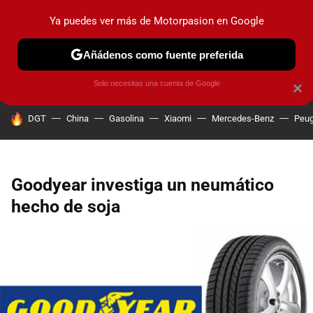
Ya puedes ver más de Motorpasion en Google
PRUEBAS
COCHES ELÉCTRICOS
OBSERVATORIO
F1
Añádenos como fuente preferida
Solo necesitas una cuenta de Google
×
HOY SE HABLA DE
DGT
China
Gasolina
Xiaomi
Mercedes-Benz
Peug
Goodyear investiga un neumático
hecho de soja