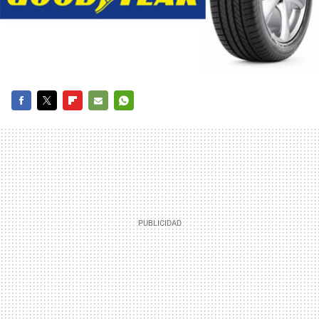
FACEBOOK
TWITTER
FLIPBOARD
E-
WHATSAPP
MAIL