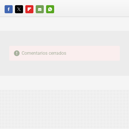
FACEBOOK
TWITTER
FLIPBOARD
E-
WHATSAPP
MAIL
Comentarios cerrados