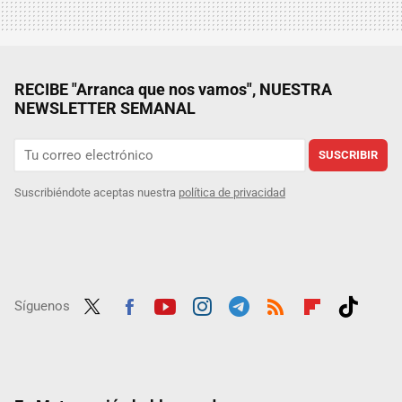
RECIBE "Arranca que nos vamos", NUESTRA
NEWSLETTER SEMANAL
SUSCRIBIR
Suscribiéndote aceptas nuestra
política de privacidad
Síguenos
Twit
Fac
Yout
Inst
Tele
RSS
Flip
Tikt
ter
ebo
ube
agra
gra
boar
ok
ok
m
m
d