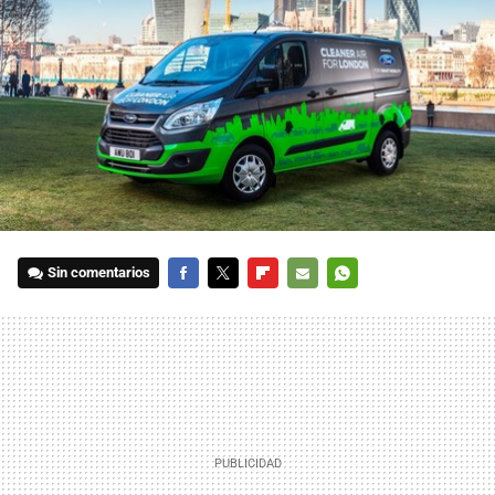
Sin comentarios
FACEBOOK
TWITTER
FLIPBOARD
E-
WHATSAPP
MAIL