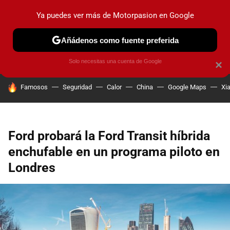
Ya puedes ver más de Motorpasion en Google
PRUEBAS
COCHES ELÉCTRICOS
OBSERVATORIO
F1
Añádenos como fuente preferida
Solo necesitas una cuenta de Google
×
HOY SE HABLA DE
Famosos
Seguridad
Calor
China
Google Maps
Xi
Ford probará la Ford Transit híbrida
enchufable en un programa piloto en
Londres