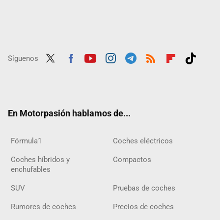
Síguenos
Twit
Fac
Yout
Inst
Tele
RSS
Flip
Tikt
ter
ebo
ube
agra
gra
boar
ok
ok
m
m
d
En Motorpasión hablamos de...
Fórmula1
Coches eléctricos
Coches híbridos y
Compactos
enchufables
SUV
Pruebas de coches
Rumores de coches
Precios de coches