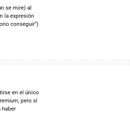
n se mire) al
n la expresión
orio conseguir")
irse en el único
premium
, pero sí
a haber