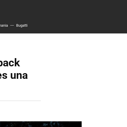
mania
Bugatti
tback
es una