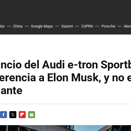
lor
China
Google Maps
Xiaomi
CUPRA
Porsche
Ale
ncio del Audi e-tron Spor
erencia a Elon Musk, y no 
lante
FACEBOOK
TWITTER
FLIPBOARD
E-
MAIL