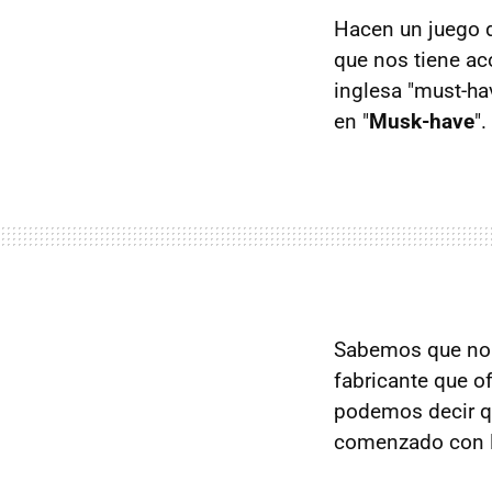
Hacen un juego d
que nos tiene ac
inglesa "must-ha
en "
Musk-have
".
Sabemos que no e
fabricante que o
podemos decir qu
comenzado con l