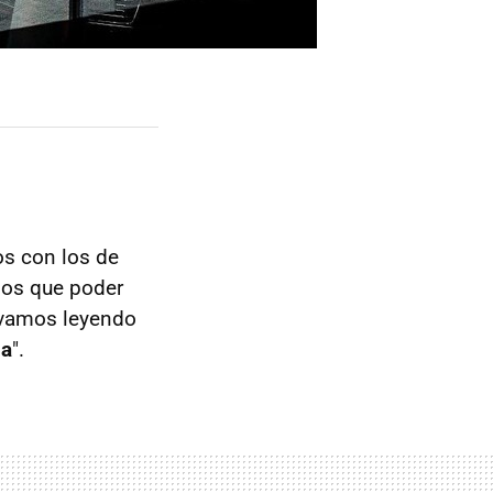
os con los de
 los que poder
levamos leyendo
la
".