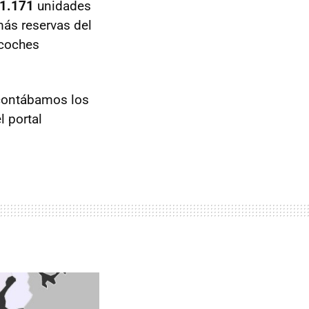
1.171
unidades
ás reservas del
 coches
s contábamos los
el portal