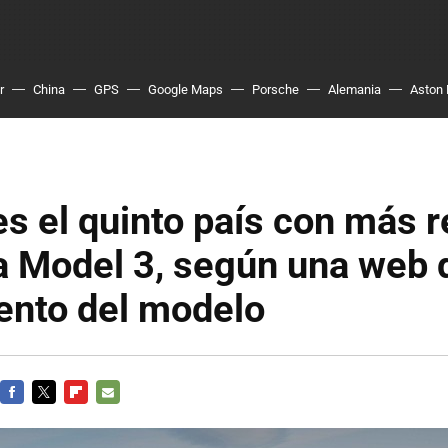
r
China
GPS
Google Maps
Porsche
Alemania
Aston 
s el quinto país con más 
a Model 3, según una web 
ento del modelo
FACEBOOK
TWITTER
FLIPBOARD
E-
MAIL