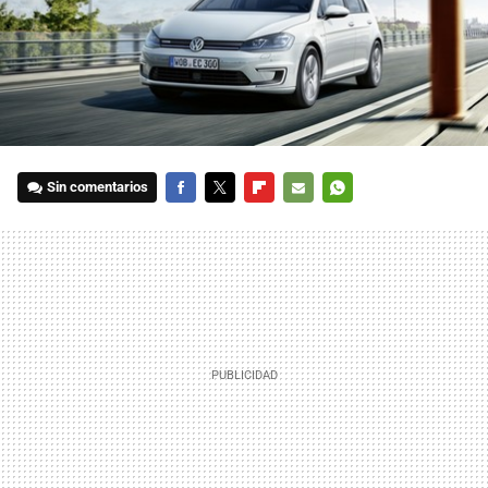
Sin comentarios
FACEBOOK
TWITTER
FLIPBOARD
E-
WHATSAPP
MAIL