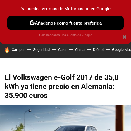
Ya puedes ver más de Motorpasion en Google
PRUEBAS
COCHES ELÉCTRICOS
OBSERVATORIO
F1
Añádenos como fuente preferida
Solo necesitas una cuenta de Google
×
HOY SE HABLA DE
Camper
Seguridad
Calor
China
Diésel
Google Ma
El Volkswagen e-Golf 2017 de 35,8
kWh ya tiene precio en Alemania:
35.900 euros