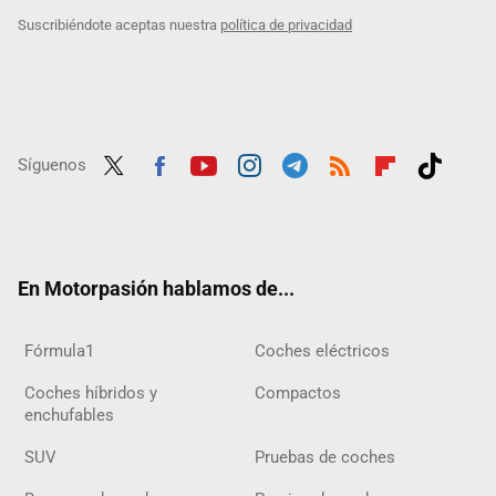
Suscribiéndote aceptas nuestra
política de privacidad
Síguenos
Twit
Fac
Yout
Inst
Tele
RSS
Flip
Tikt
ter
ebo
ube
agra
gra
boar
ok
ok
m
m
d
En Motorpasión hablamos de...
Fórmula1
Coches eléctricos
Coches híbridos y
Compactos
enchufables
SUV
Pruebas de coches