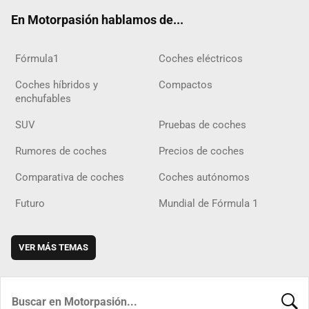
ok
m
m
d
En Motorpasión hablamos de...
Fórmula1
Coches eléctricos
Coches híbridos y
Compactos
enchufables
SUV
Pruebas de coches
Rumores de coches
Precios de coches
Comparativa de coches
Coches autónomos
Futuro
Mundial de Fórmula 1
VER MÁS TEMAS