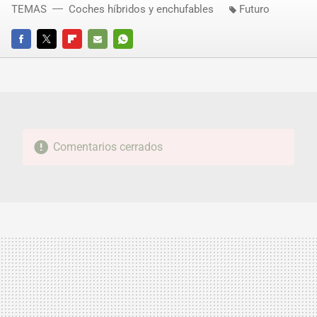
TEMAS
Coches híbridos y enchufables
Futuro
FACEBOOK
TWITTER
FLIPBOARD
E-
WHATSAPP
MAIL
Comentarios cerrados