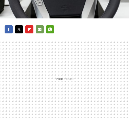
FACEBOOK
TWITTER
FLIPBOARD
E-
WHATSAPP
MAIL