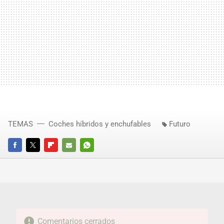
TEMAS
Coches híbridos y enchufables
Futuro
FACEBOOK
TWITTER
FLIPBOARD
E-
WHATSAPP
MAIL
Comentarios cerrados