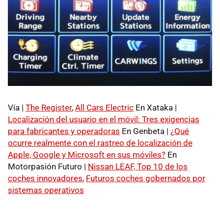
Vía |
The Register
,
All Cars Electric
En Xataka |
Localización del usuario en el móvil: Tres exigencias
para fabricantes y operadoras
En Genbeta |
¿Qué
ocurre realmente con el rastreo de localización de
Apple, Google y Microsoft en sus móviles?
En
Motorpasión Futuro |
Nissan LEAF, Top 10 de los
coches innovadores
,
Futuros coches gobernados por
sistemas operativos