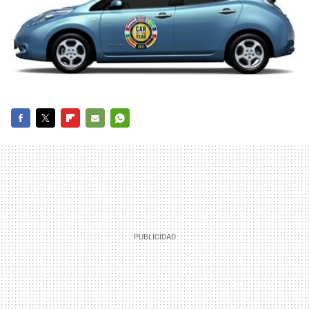
FACEBOOK
TWITTER
FLIPBOARD
E-
WHATSAPP
MAIL