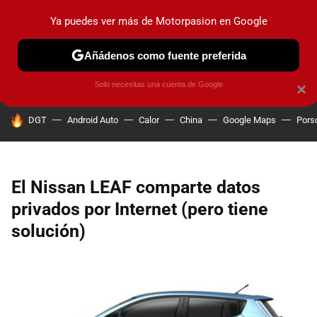
Ya puedes ver más de Motorpasion en Google
PRUEBAS
COCHES ELÉCTRICOS
OBSERVATORIO
F1
Añádenos como fuente preferida
Solo necesitas una cuenta de Google
×
HOY SE HABLA DE
DGT
Android Auto
Calor
China
Google Maps
Pors
El Nissan LEAF comparte datos
privados por Internet (pero tiene
solución)