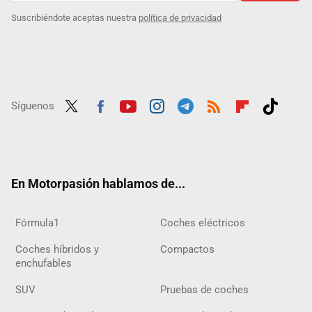
Suscribiéndote aceptas nuestra
política de privacidad
Síguenos
Twit
Fac
Yout
Inst
Tele
RSS
Flip
Tikt
ter
ebo
ube
agra
gra
boar
ok
ok
m
m
d
En Motorpasión hablamos de...
Fórmula1
Coches eléctricos
Coches híbridos y
Compactos
enchufables
SUV
Pruebas de coches