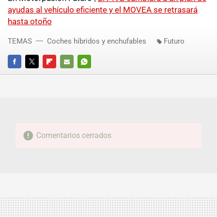
ayudas al vehículo eficiente y el MOVEA se retrasará
hasta otoño
TEMAS
Coches híbridos y enchufables
Futuro
FACEBOOK
TWITTER
FLIPBOARD
E-
WHATSAPP
MAIL
Comentarios cerrados