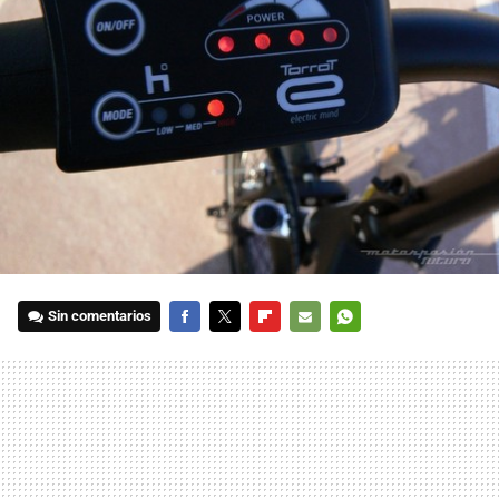
Sin comentarios
FACEBOOK
TWITTER
FLIPBOARD
E-
WHATSAPP
MAIL