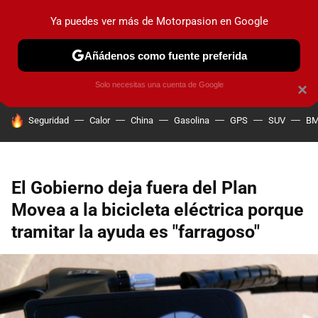
Ya puedes ver más de Motorpasion en Google
PRUEBAS
COCHES ELÉCTRICOS
OBSERVATORIO
F1
Añádenos como fuente preferida
Solo necesitas una cuenta de Google
×
HOY SE HABLA DE
Seguridad
Calor
China
Gasolina
GPS
SUV
B
El Gobierno deja fuera del Plan
Movea a la bicicleta eléctrica porque
tramitar la ayuda es "farragoso"