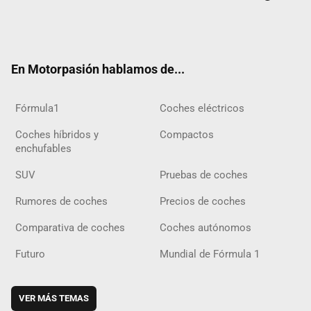
Twit
Fac
Yout
Inst
Tele
RSS
Flip
Tikt
ter
ebo
ube
agra
gra
boar
ok
ok
m
m
d
En Motorpasión hablamos de...
Fórmula1
Coches eléctricos
Coches híbridos y
Compactos
enchufables
SUV
Pruebas de coches
Rumores de coches
Precios de coches
Comparativa de coches
Coches autónomos
Futuro
Mundial de Fórmula 1
VER MÁS TEMAS