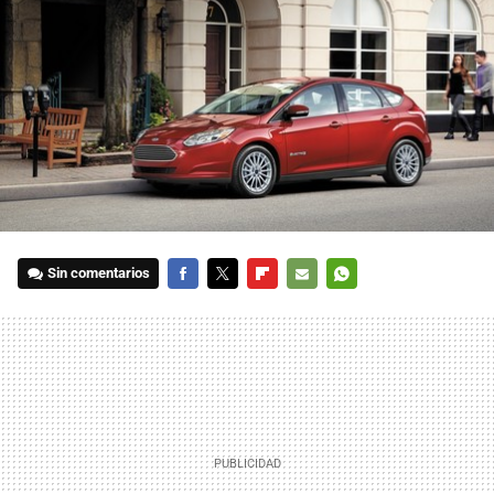
Sin comentarios
FACEBOOK
TWITTER
FLIPBOARD
E-
WHATSAPP
MAIL