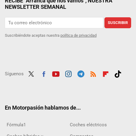
RECIBE "Arranca que nos vamos", NUESTRA
NEWSLETTER SEMANAL
SUSCRIBIR
Suscribiéndote aceptas nuestra
política de privacidad
Síguenos
Twit
Fac
Yout
Inst
Tele
RSS
Flip
Tikt
ter
ebo
ube
agra
gra
boar
ok
ok
m
m
d
En Motorpasión hablamos de...
Fórmula1
Coches eléctricos