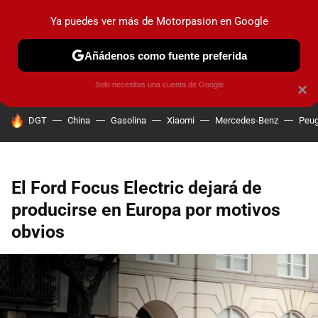
Ya puedes ver más de Motorpasion en Google
PRUEBAS
COCHES ELÉCTRICOS
OBSERVATORIO
F1
Añádenos como fuente preferida
Solo necesitas una cuenta de Google
×
HOY SE HABLA DE
DGT
China
Gasolina
Xiaomi
Mercedes-Benz
Peug
El Ford Focus Electric dejará de
producirse en Europa por motivos
obvios