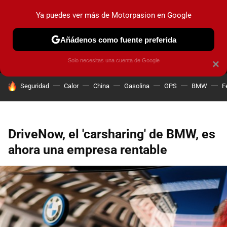
Ya puedes ver más de Motorpasion en Google
MENÚ
NUEVO
Añádenos como fuente preferida
PRUEBAS
COCHES ELÉCTRICOS
OBSERVATORIO
F1
Solo necesitas una cuenta de Google
×
HOY SE HABLA DE
Seguridad
Calor
China
Gasolina
GPS
BMW
F
DriveNow, el 'carsharing' de BMW, es
ahora una empresa rentable