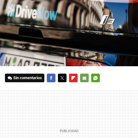
Sin comentarios
FACEBOOK
TWITTER
FLIPBOARD
E-
WHATSAPP
MAIL