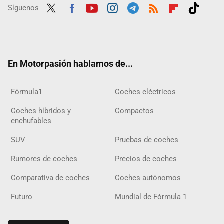
Síguenos
Twit
Fac
Yout
Inst
Tele
RSS
Flip
Tikt
ter
ebo
ube
agra
gra
boar
ok
ok
m
m
d
En Motorpasión hablamos de...
Fórmula1
Coches eléctricos
Coches híbridos y
Compactos
enchufables
SUV
Pruebas de coches
Rumores de coches
Precios de coches
Comparativa de coches
Coches autónomos
Futuro
Mundial de Fórmula 1