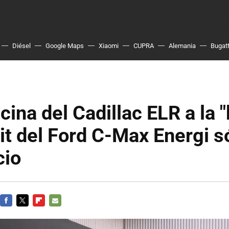
Diésel
Google Maps
Xiaomi
CUPRA
Alemania
Bugatt
scina del Cadillac ELR a la 
it del Ford C-Max Energi s
cio
FACEBOOK
TWITTER
FLIPBOARD
E-
MAIL