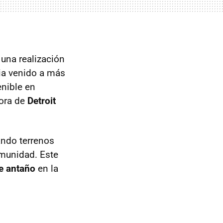
una realización
ia venido a más
enible en
ora de
Detroit
ando terrenos
omunidad. Este
e antaño
en la