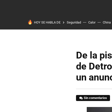
HOY SE HABLA DE
Seguridad
Calor
China
De la pi
de Detro
un anun
Sin comentarios