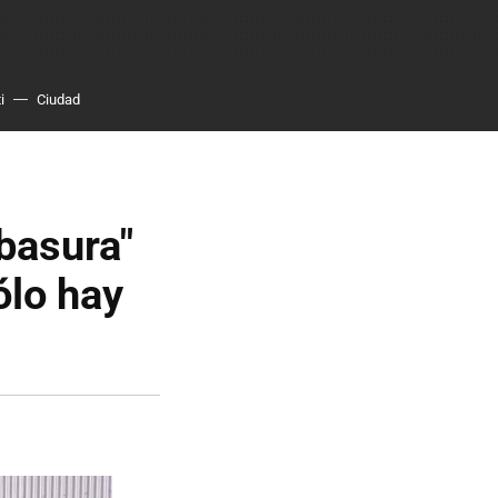
i
Ciudad
"basura"
ólo hay