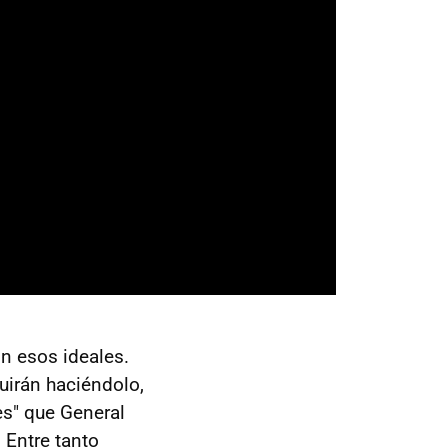
n esos ideales.
uirán haciéndolo,
es" que General
 Entre tanto