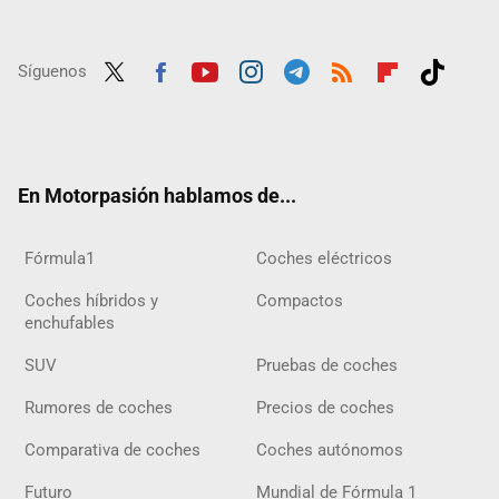
Síguenos
Twit
Fac
Yout
Inst
Tele
RSS
Flip
Tikt
ter
ebo
ube
agra
gra
boar
ok
ok
m
m
d
En Motorpasión hablamos de...
Fórmula1
Coches eléctricos
Coches híbridos y
Compactos
enchufables
SUV
Pruebas de coches
Rumores de coches
Precios de coches
Comparativa de coches
Coches autónomos
Futuro
Mundial de Fórmula 1