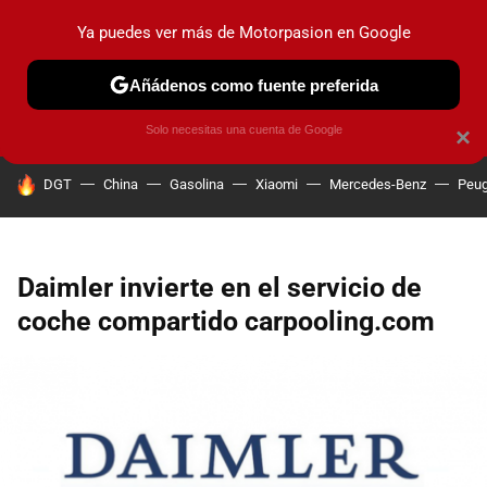
Ya puedes ver más de Motorpasion en Google
PRUEBAS
COCHES ELÉCTRICOS
OBSERVATORIO
F1
Añádenos como fuente preferida
Solo necesitas una cuenta de Google
×
HOY SE HABLA DE
DGT
China
Gasolina
Xiaomi
Mercedes-Benz
Peug
Daimler invierte en el servicio de
coche compartido carpooling.com