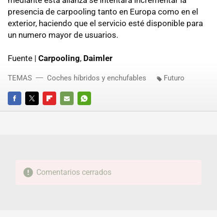
mediante esta alianza se intentará incrementar la
presencia de carpooling tanto en Europa como en el
exterior, haciendo que el servicio esté disponible para
un numero mayor de usuarios.
Fuente |
Carpooling
,
Daimler
TEMAS
Coches híbridos y enchufables
Futuro
FACEBOOK
TWITTER
FLIPBOARD
E-
WHATSAPP
MAIL
Comentarios cerrados