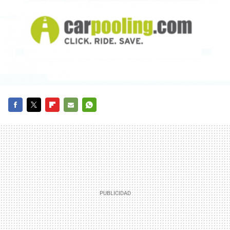
FACEBOOK
TWITTER
FLIPBOARD
E-
WHATSAPP
MAIL