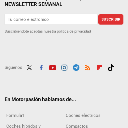
NEWSLETTER SEMANAL
SUSCRIBIR
Suscribiéndote aceptas nuestra
política de privacidad
Síguenos
Twit
Fac
Yout
Inst
Tele
RSS
Flip
Tikt
ter
ebo
ube
agra
gra
boar
ok
ok
m
m
d
En Motorpasión hablamos de...
Fórmula1
Coches eléctricos
Coches híbridos y
Compactos