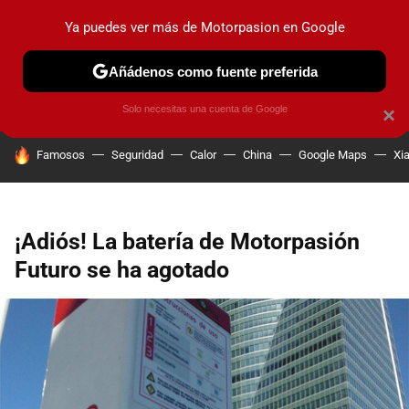
Ya puedes ver más de Motorpasion en Google
PRUEBAS
COCHES ELÉCTRICOS
OBSERVATORIO
F1
Añádenos como fuente preferida
Solo necesitas una cuenta de Google
×
HOY SE HABLA DE
Famosos
Seguridad
Calor
China
Google Maps
Xi
¡Adiós! La batería de Motorpasión
Futuro se ha agotado