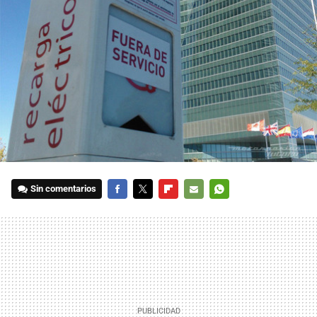
Sin comentarios
FACEBOOK
TWITTER
FLIPBOARD
E-
WHATSAPP
MAIL