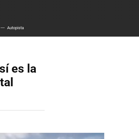
Autopista
í es la
tal