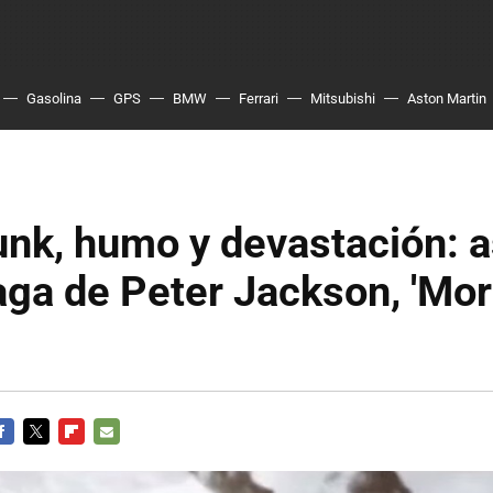
Gasolina
GPS
BMW
Ferrari
Mitsubishi
Aston Martin
k, humo y devastación: as
ga de Peter Jackson, 'Mor
ACEBOOK
TWITTER
FLIPBOARD
E-
MAIL