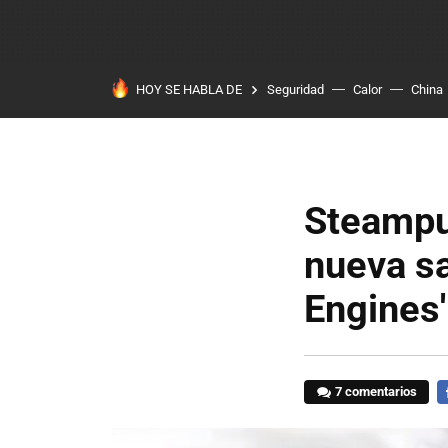
HOY SE HABLA DE
Seguridad
Calor
China
Steampun
nueva sa
Engines'
7 comentarios
F