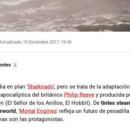
ctualizado 19 Diciembre 2017, 19:43
uentes
ia en plan '
Sharknado
', pero se trata de la adaptaci
tapocalíptica del británico
Philip Reeve
y producida 
n (El Señor de los Anillos, El Hobbit). De
tintes stea
rworld
, '
Mortal Engines
' refleja un futuro de pesadill
nas son las protagonistas.