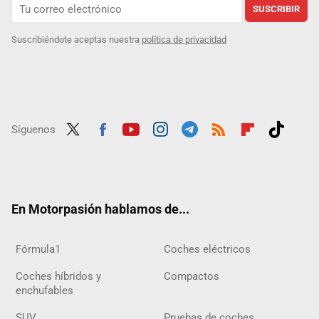
SUSCRIBIR
Suscribiéndote aceptas nuestra
política de privacidad
Síguenos
Twit
Fac
Yout
Inst
Tele
RSS
Flip
Tikt
ter
ebo
ube
agra
gra
boar
ok
ok
m
m
d
En Motorpasión hablamos de...
Fórmula1
Coches eléctricos
Coches híbridos y
Compactos
enchufables
SUV
Pruebas de coches