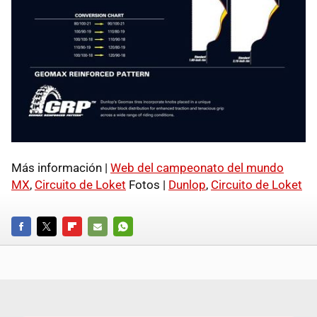
Más información |
Web del campeonato del mundo
MX
,
Circuito de Loket
Fotos |
Dunlop
,
Circuito de Loket
FACEBOOK
TWITTER
FLIPBOARD
E-
WHATSAPP
MAIL