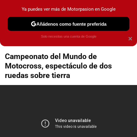
Motorpasión
Contenidos contratados por la
Ya puedes ver más de Motorpasion en Google
marca que se menciona
+info
Añádenos como fuente preferida
boxesdunlop
Solo necesitas una cuenta de Google
×
Campeonato del Mundo de
Motocross, espectáculo de dos
ruedas sobre tierra