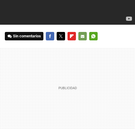
Sin comentarios
FACEBOOK
TWITTER
FLIPBOARD
E-
WHATSAPP
MAIL