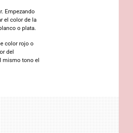
ior. Empezando
el color de la
 blanco o plata.
e color rojo o
ior del
el mismo tono el