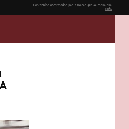
Contenidos contratados por la marca que se menciona
+info
a
 A