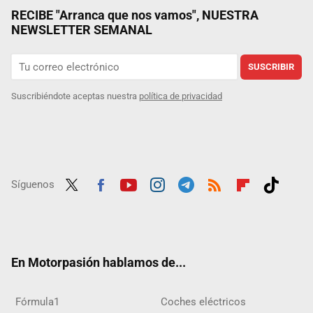
RECIBE "Arranca que nos vamos", NUESTRA
NEWSLETTER SEMANAL
SUSCRIBIR
Suscribiéndote aceptas nuestra
política de privacidad
Síguenos
Twit
Fac
Yout
Inst
Tele
RSS
Flip
Tikt
ter
ebo
ube
agra
gra
boar
ok
ok
m
m
d
En Motorpasión hablamos de...
Fórmula1
Coches eléctricos