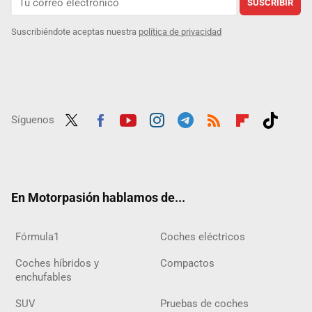
SUSCRIBIR
Suscribiéndote aceptas nuestra
política de privacidad
Síguenos
Twit
Fac
Yout
Inst
Tele
RSS
Flip
Tikt
ter
ebo
ube
agra
gra
boar
ok
ok
m
m
d
En Motorpasión hablamos de...
Fórmula1
Coches eléctricos
Coches híbridos y
Compactos
enchufables
SUV
Pruebas de coches