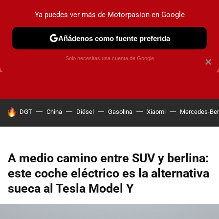
Ya puedes ver más de Motorpasion en Google
Añádenos como fuente preferida
GUÍAS DE COMPRA
OFERTAS DE COCHES
CONSEJOS
Solo necesitas una cuenta de Google
×
HOY SE HABLA DE
DGT
China
Diésel
Gasolina
Xiaomi
Mercedes-Be
A medio camino entre SUV y berlina:
este coche eléctrico es la alternativa
sueca al Tesla Model Y