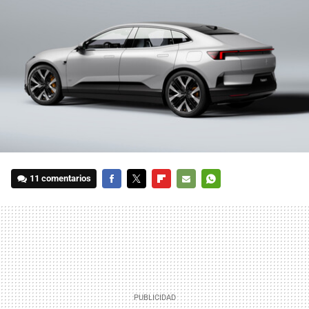
11 comentarios
FACEBOOK
TWITTER
FLIPBOARD
E-
WHATSAPP
MAIL