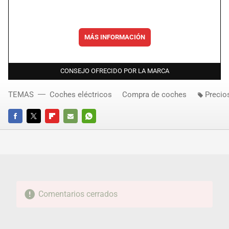
MÁS INFORMACIÓN
CONSEJO OFRECIDO POR LA MARCA
TEMAS
Coches eléctricos
Compra de coches
Precio
FACEBOOK
TWITTER
FLIPBOARD
E-
WHATSAPP
MAIL
Comentarios cerrados