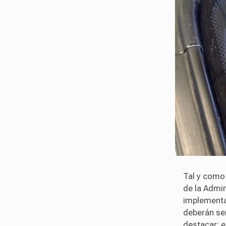
Tal y com
de la Admin
implementa
deberán se
destacar: e