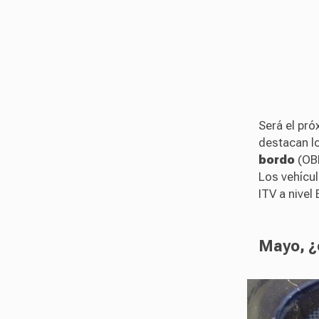
Será el pr
destacan l
bordo
(OBD
Los vehícul
ITV a nivel
Mayo, ¿