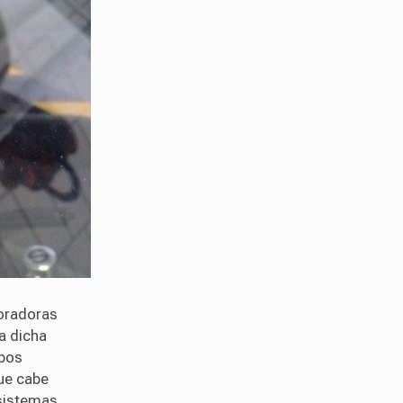
oradoras
a dicha
ipos
ue cabe
 sistemas