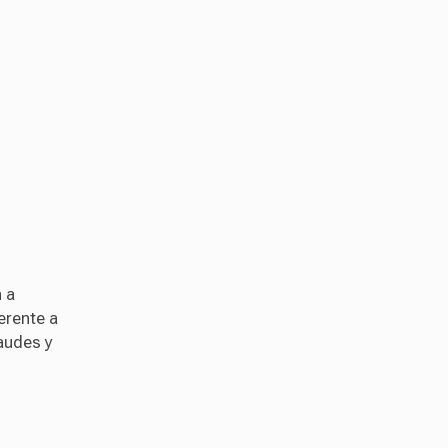
 a
erente a
audes y