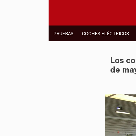
PRUEBAS
COCHES ELÉCTRICOS
Los co
de may