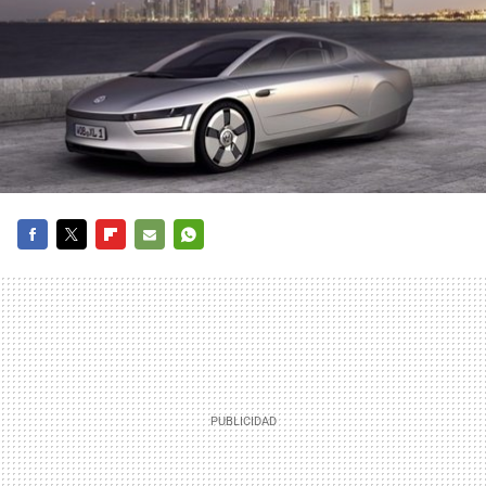
FACEBOOK
TWITTER
FLIPBOARD
E-
WHATSAPP
MAIL