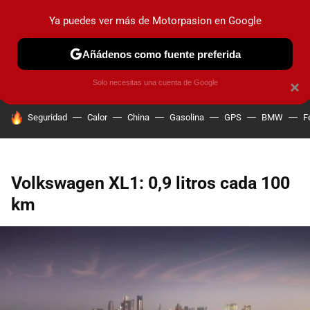
Ya puedes ver más de Motorpasion en Google
PRUEBAS
COCHES ELÉCTRICOS
OBSERVATORIO
F1
Añádenos como fuente preferida
Solo necesitas una cuenta de Google
×
HOY SE HABLA DE
Seguridad
Calor
China
Gasolina
GPS
BMW
F
Volkswagen XL1: 0,9 litros cada 100
km