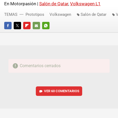
En Motorpasión |
Salón de Qatar
,
Volkswagen L1
TEMAS
Prototipos
Volkswagen
Salón de Qatar
V
FACEBOOK
TWITTER
FLIPBOARD
E-
WHATSAPP
MAIL
Comentarios cerrados
VER
60 COMENTARIOS