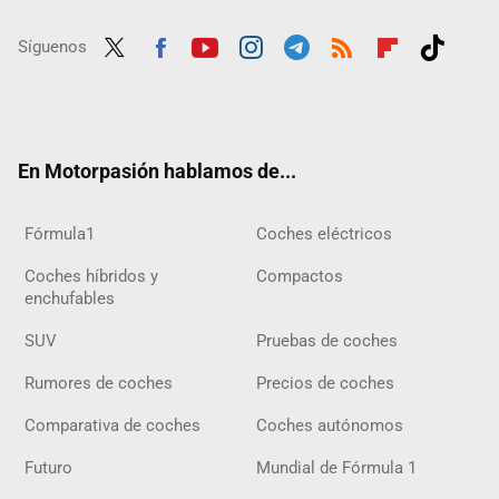
Síguenos
Twit
Fac
Yout
Inst
Tele
RSS
Flip
Tikt
ter
ebo
ube
agra
gra
boar
ok
ok
m
m
d
En Motorpasión hablamos de...
Fórmula1
Coches eléctricos
Coches híbridos y
Compactos
enchufables
SUV
Pruebas de coches
Rumores de coches
Precios de coches
Comparativa de coches
Coches autónomos
Futuro
Mundial de Fórmula 1