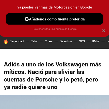
Ya puedes ver más de Motorpasion en Google
PRUEBAS
COCHES ELÉCTRICOS
OBSERVATORIO
F1
Añádenos como fuente preferida
Solo necesitas una cuenta de Google
×
HOY SE HABLA DE
Seguridad
Calor
China
Gasolina
GPS
BMW
F
Adiós a uno de los Volkswagen más
míticos. Nació para aliviar las
cuentas de Porsche y lo petó, pero
ya nadie quiere uno