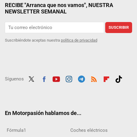
RECIBE "Arranca que nos vamos", NUESTRA
NEWSLETTER SEMANAL
SUSCRIBIR
Suscribiéndote aceptas nuestra
política de privacidad
Síguenos
Twit
Fac
Yout
Inst
Tele
RSS
Flip
Tikt
ter
ebo
ube
agra
gra
boar
ok
ok
m
m
d
En Motorpasión hablamos de...
Fórmula1
Coches eléctricos