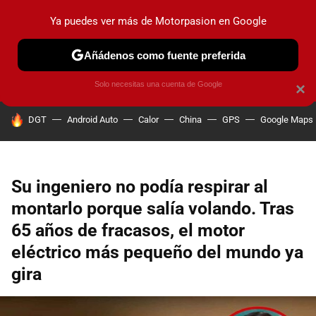
Ya puedes ver más de Motorpasion en Google
PRUEBAS
COCHES ELÉCTRICOS
OBSERVATORIO
F1
Añádenos como fuente preferida
Solo necesitas una cuenta de Google
×
HOY SE HABLA DE
DGT
Android Auto
Calor
China
GPS
Google Maps
Su ingeniero no podía respirar al
montarlo porque salía volando. Tras
65 años de fracasos, el motor
eléctrico más pequeño del mundo ya
gira