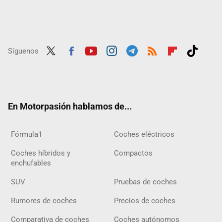
Síguenos
Twit
Fac
Yout
Inst
Tele
RSS
Flip
Tikt
ter
ebo
ube
agra
gra
boar
ok
ok
m
m
d
En Motorpasión hablamos de...
Fórmula1
Coches eléctricos
Coches híbridos y
Compactos
enchufables
SUV
Pruebas de coches
Rumores de coches
Precios de coches
Comparativa de coches
Coches autónomos