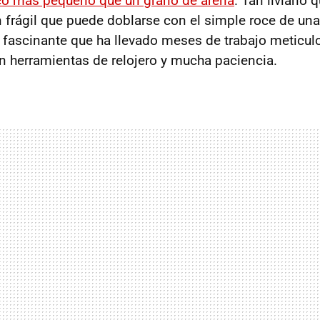
ico más pequeño que un grano de arena
. Tan liviano 
an frágil que puede doblarse con el simple roce de una
 fascinante que ha llevado meses de trabajo meticul
n herramientas de relojero y mucha paciencia.