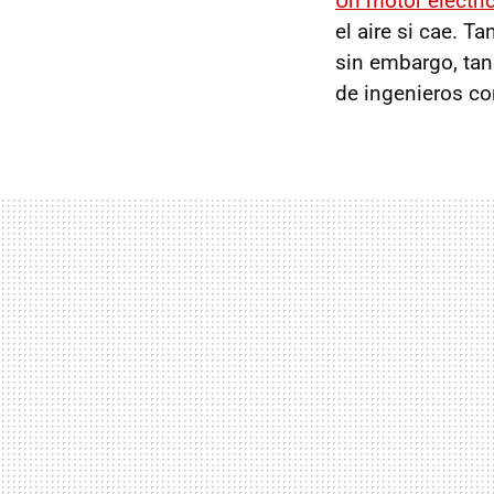
Un motor eléctr
el aire si cae. T
sin embargo, tan
de ingenieros co