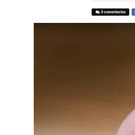
3 comentarios
F