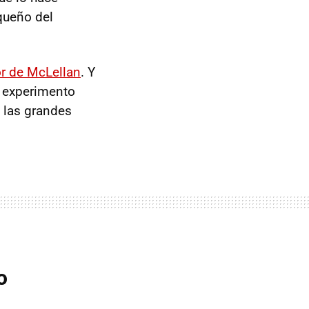
queño del
or de McLellan
. Y
n experimento
 las grandes
o