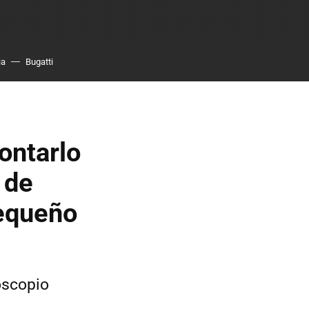
ia
Bugatti
ontarlo
 de
pequeño
oscopio