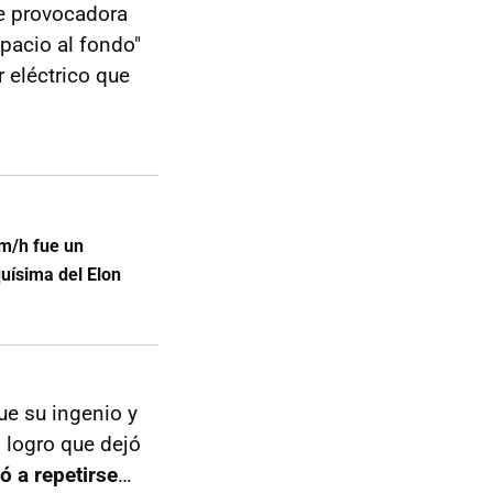
e provocadora
acio al fondo"
 eléctrico que
km/h fue un
quísima del Elon
ue su ingenio y
n logro que dejó
ó a repetirse
…