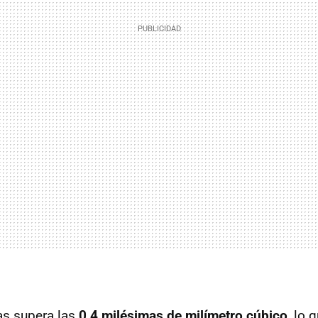
s supera las
0,4 milésimas de milímetro cúbico
, lo 