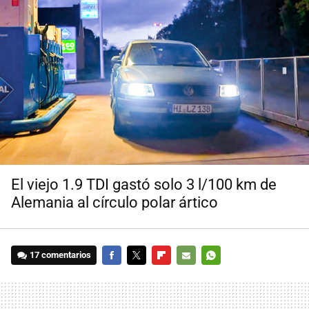
El viejo 1.9 TDI gastó solo 3 l/100 km de
Alemania al círculo polar ártico
17 comentarios
FACEBOOK
TWITTER
FLIPBOARD
E-
WHATSAPP
MAIL