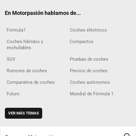
ok
m
m
d
En Motorpasión hablamos de...
Fórmula1
Coches eléctricos
Coches híbridos y
Compactos
enchufables
SUV
Pruebas de coches
Rumores de coches
Precios de coches
Comparativa de coches
Coches autónomos
Futuro
Mundial de Fórmula 1
VER MÁS TEMAS