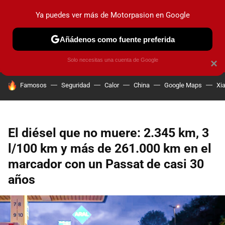
Ya puedes ver más de Motorpasion en Google
PRUEBAS
COCHES ELÉCTRICOS
OBSERVATORIO
F1
Añádenos como fuente preferida
Solo necesitas una cuenta de Google
×
HOY SE HABLA DE
Famosos
Seguridad
Calor
China
Google Maps
Xi
El diésel que no muere: 2.345 km, 3
l/100 km y más de 261.000 km en el
marcador con un Passat de casi 30
años