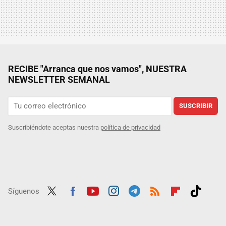
RECIBE "Arranca que nos vamos", NUESTRA
NEWSLETTER SEMANAL
SUSCRIBIR
Suscribiéndote aceptas nuestra
política de privacidad
Síguenos
Twit
Fac
Yout
Inst
Tele
RSS
Flip
Tikt
ter
ebo
ube
agra
gra
boar
ok