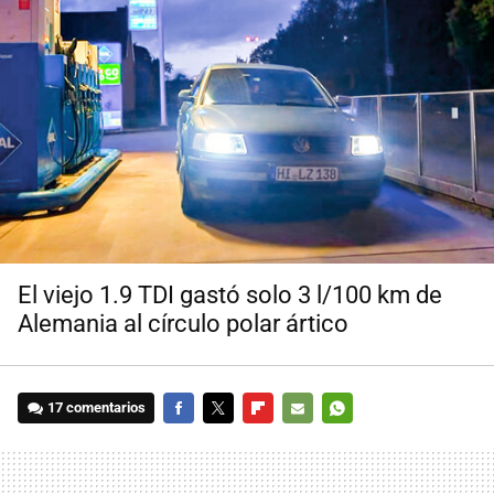
El viejo 1.9 TDI gastó solo 3 l/100 km de
Alemania al círculo polar ártico
17 comentarios
FACEBOOK
TWITTER
FLIPBOARD
E-
WHATSAPP
MAIL