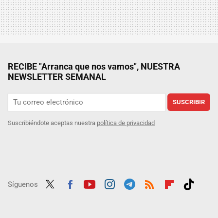
RECIBE "Arranca que nos vamos", NUESTRA
NEWSLETTER SEMANAL
SUSCRIBIR
Suscribiéndote aceptas nuestra
política de privacidad
Síguenos
Twit
Fac
Yout
Inst
Tele
RSS
Flip
Tikt
ter
ebo
ube
agra
gra
boar
ok