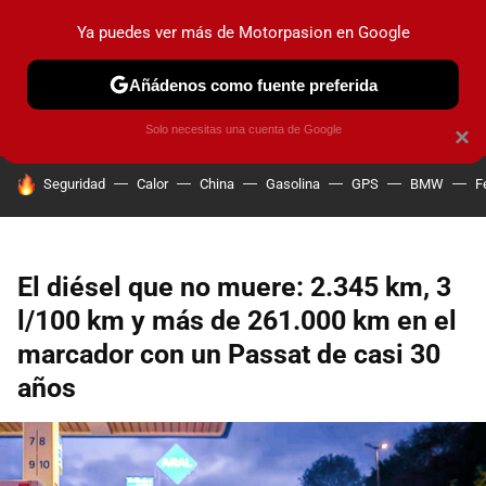
Ya puedes ver más de Motorpasion en Google
PRUEBAS
COCHES ELÉCTRICOS
OBSERVATORIO
F1
Añádenos como fuente preferida
Solo necesitas una cuenta de Google
×
HOY SE HABLA DE
Seguridad
Calor
China
Gasolina
GPS
BMW
F
El diésel que no muere: 2.345 km, 3
l/100 km y más de 261.000 km en el
marcador con un Passat de casi 30
años