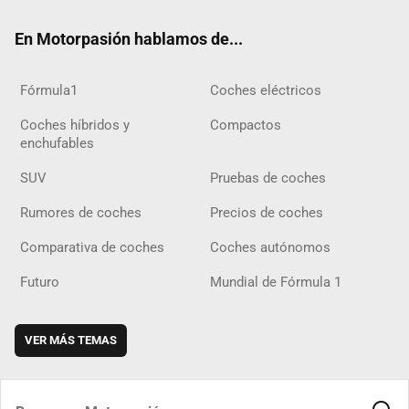
ok
m
m
d
En Motorpasión hablamos de...
Fórmula1
Coches eléctricos
Coches híbridos y
Compactos
enchufables
SUV
Pruebas de coches
Rumores de coches
Precios de coches
Comparativa de coches
Coches autónomos
Futuro
Mundial de Fórmula 1
VER MÁS TEMAS