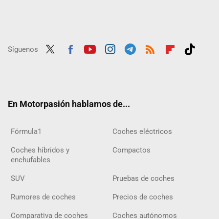
Síguenos
Twit
Fac
Yout
Inst
Tele
RSS
Flip
Tikt
ter
ebo
ube
agra
gra
boar
ok
ok
m
m
d
En Motorpasión hablamos de...
Fórmula1
Coches eléctricos
Coches híbridos y
Compactos
enchufables
SUV
Pruebas de coches
Rumores de coches
Precios de coches
Comparativa de coches
Coches autónomos