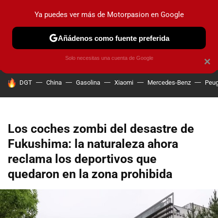
Ya puedes ver más de Motorpasion en Google
PRUEBAS
COCHES ELÉCTRICOS
OBSERVATORIO
F1
Añádenos como fuente preferida
Solo necesitas una cuenta de Google
×
HOY SE HABLA DE
DGT
China
Gasolina
Xiaomi
Mercedes-Benz
Peug
Los coches zombi del desastre de
Fukushima: la naturaleza ahora
reclama los deportivos que
quedaron en la zona prohibida