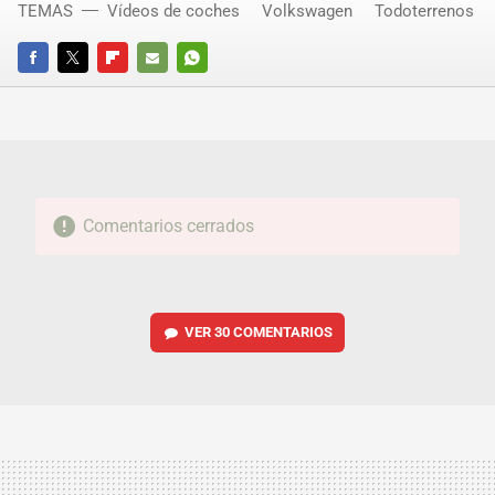
TEMAS
Vídeos de coches
Volkswagen
Todoterrenos
FACEBOOK
TWITTER
FLIPBOARD
E-
WHATSAPP
MAIL
Comentarios cerrados
VER
30 COMENTARIOS