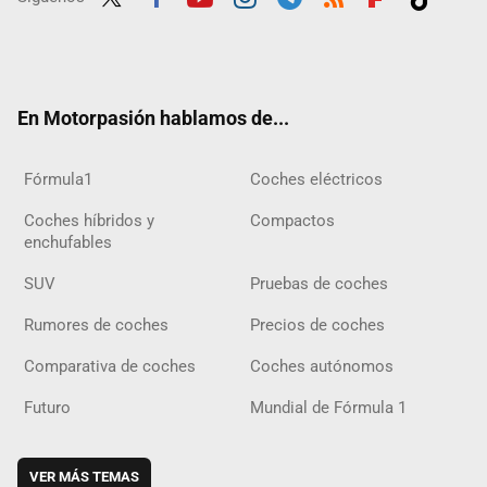
Twit
Fac
Yout
Inst
Tele
RSS
Flip
Tikt
ter
ebo
ube
agra
gra
boar
ok
ok
m
m
d
En Motorpasión hablamos de...
Fórmula1
Coches eléctricos
Coches híbridos y
Compactos
enchufables
SUV
Pruebas de coches
Rumores de coches
Precios de coches
Comparativa de coches
Coches autónomos
Futuro
Mundial de Fórmula 1
VER MÁS TEMAS