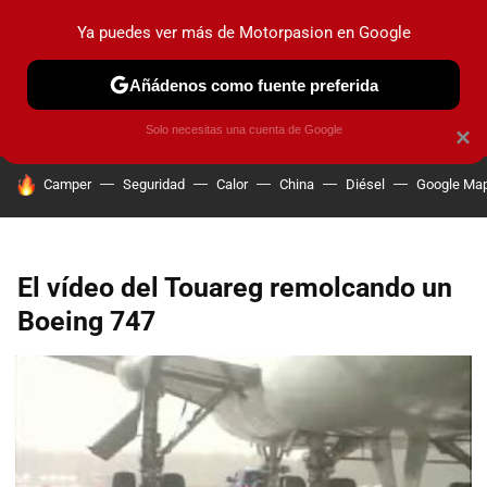
Ya puedes ver más de Motorpasion en Google
PRUEBAS
COCHES ELÉCTRICOS
OBSERVATORIO
F1
Añádenos como fuente preferida
Solo necesitas una cuenta de Google
×
HOY SE HABLA DE
Camper
Seguridad
Calor
China
Diésel
Google Ma
El vídeo del Touareg remolcando un
Boeing 747