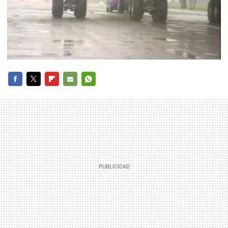
FACEBOOK
TWITTER
FLIPBOARD
E-
WHATSAPP
MAIL