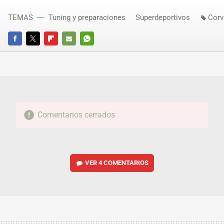
TEMAS
Tuning y preparaciones
Superdeportivos
Corv
FACEBOOK
TWITTER
FLIPBOARD
E-
WHATSAPP
MAIL
Comentarios cerrados
VER
4 COMENTARIOS