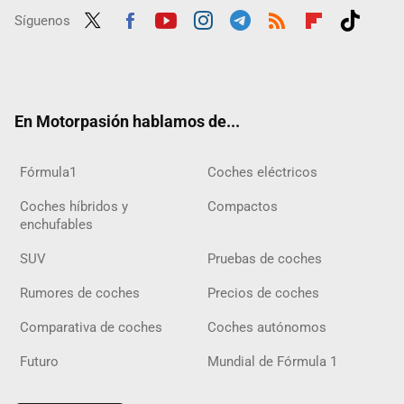
Síguenos
Twit
Fac
Yout
Inst
Tele
RSS
Flip
Tikt
ter
ebo
ube
agra
gra
boar
ok
ok
m
m
d
En Motorpasión hablamos de...
Fórmula1
Coches eléctricos
Coches híbridos y
Compactos
enchufables
SUV
Pruebas de coches
Rumores de coches
Precios de coches
Comparativa de coches
Coches autónomos
Futuro
Mundial de Fórmula 1