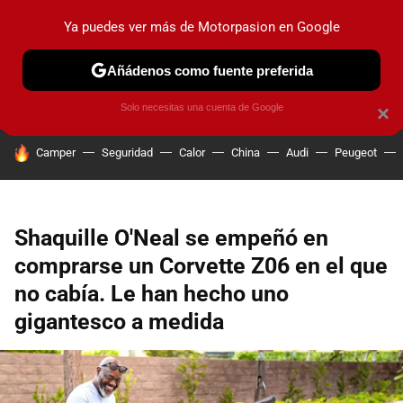
Ya puedes ver más de Motorpasion en Google
PRUEBAS
COCHES ELÉCTRICOS
OBSERVATORIO
F1
Añádenos como fuente preferida
Solo necesitas una cuenta de Google
×
HOY SE HABLA DE
Camper
Seguridad
Calor
China
Audi
Peugeot
Shaquille O'Neal se empeñó en
comprarse un Corvette Z06 en el que
no cabía. Le han hecho uno
gigantesco a medida