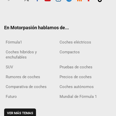
Twit
Fac
Yout
Inst
Tele
RSS
Flip
Tikt
ter
ebo
ube
agra
gra
boar
ok
ok
m
m
d
En Motorpasión hablamos de...
Fórmula1
Coches eléctricos
Coches híbridos y
Compactos
enchufables
SUV
Pruebas de coches
Rumores de coches
Precios de coches
Comparativa de coches
Coches autónomos
Futuro
Mundial de Fórmula 1
VER MÁS TEMAS