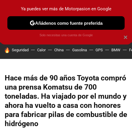
Ya puedes ver más de Motorpasion en Google
PRUEBAS
COCHES ELÉCTRICOS
OBSERVATORIO
F1
Añádenos como fuente preferida
Solo necesitas una cuenta de Google
×
HOY SE HABLA DE
Seguridad
Calor
China
Gasolina
GPS
BMW
F
Hace más de 90 años Toyota compró
una prensa Komatsu de 700
toneladas. Ha viajado por el mundo y
ahora ha vuelto a casa con honores
para fabricar pilas de combustible de
hidrógeno