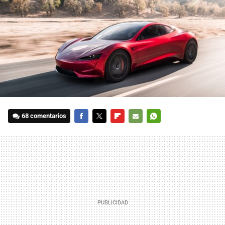
68 comentarios
FACEBOOK
TWITTER
FLIPBOARD
E-
WHATSAPP
MAIL