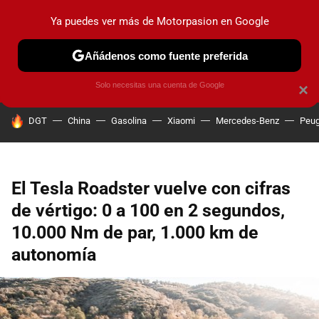
Ya puedes ver más de Motorpasion en Google
PRUEBAS
COCHES ELÉCTRICOS
OBSERVATORIO
F1
Añádenos como fuente preferida
Solo necesitas una cuenta de Google
×
HOY SE HABLA DE
DGT
China
Gasolina
Xiaomi
Mercedes-Benz
Peug
El Tesla Roadster vuelve con cifras
de vértigo: 0 a 100 en 2 segundos,
10.000 Nm de par, 1.000 km de
autonomía