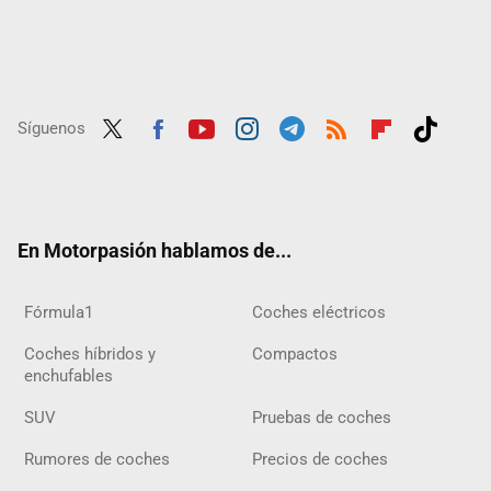
Síguenos
Twit
Fac
Yout
Inst
Tele
RSS
Flip
Tikt
ter
ebo
ube
agra
gra
boar
ok
ok
m
m
d
En Motorpasión hablamos de...
Fórmula1
Coches eléctricos
Coches híbridos y
Compactos
enchufables
SUV
Pruebas de coches
Rumores de coches
Precios de coches