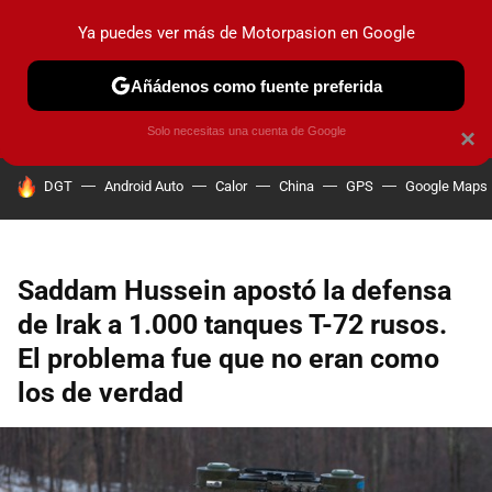
Ya puedes ver más de Motorpasion en Google
PRUEBAS
COCHES ELÉCTRICOS
OBSERVATORIO
F1
Añádenos como fuente preferida
Solo necesitas una cuenta de Google
×
HOY SE HABLA DE
DGT
Android Auto
Calor
China
GPS
Google Maps
Saddam Hussein apostó la defensa
de Irak a 1.000 tanques T-72 rusos.
El problema fue que no eran como
los de verdad