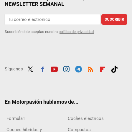
NEWSLETTER SEMANAL
SUSCRIBIR
Suscribiéndote aceptas nuestra
política de privacidad
Síguenos
Twit
Fac
Yout
Inst
Tele
RSS
Flip
Tikt
ter
ebo
ube
agra
gra
boar
ok
ok
m
m
d
En Motorpasión hablamos de...
Fórmula1
Coches eléctricos
Coches híbridos y
Compactos