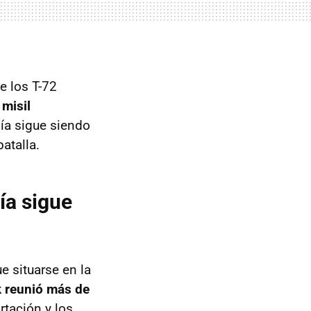
e los T-72
misil
ía sigue siendo
atalla.
ía sigue
e situarse en la
k reunió más de
tación y los