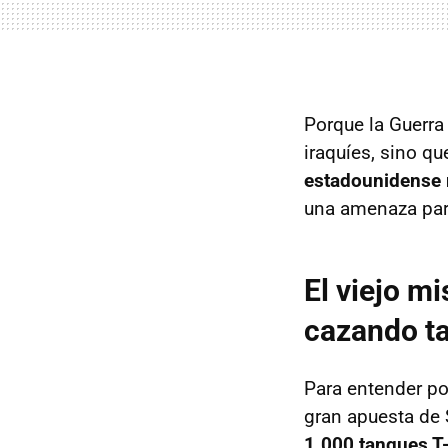
Porque la Guerra
iraquíes, sino q
estadounidense 
una amenaza par
El viejo m
cazando t
Para entender por
gran apuesta de 
1.000 tanques T