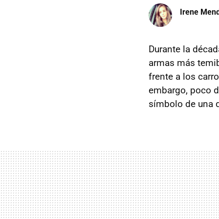
Irene Men
Durante la déca
armas más temib
frente a los carr
embargo, poco d
símbolo de una d