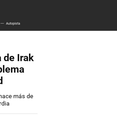
Autopista
 de Irak
oblema
d
 hace más de
rdia