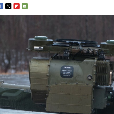
ACEBOOK
TWITTER
FLIPBOARD
E-
MAIL