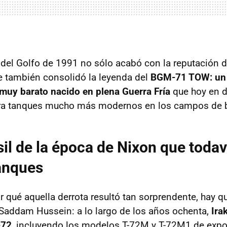
 del Golfo de 1991 no sólo acabó con la reputación d
ue también consolidó la leyenda del
BGM-71 TOW: un 
muy barato nacido en plena Guerra Fría
que hoy en d
a tanques mucho más modernos en los campos de b
isil de la época de Nixon que todav
anques
 qué aquella derrota resultó tan sorprendente, hay qu
Saddam Hussein: a lo largo de los años ochenta,
Ira
-72
, incluyendo los modelos T-72M y T-72M1 de expor