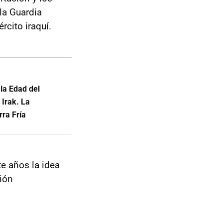
la Guardia
rcito iraquí.
 la Edad del
 Irak. La
rra Fría
e años la idea
ión