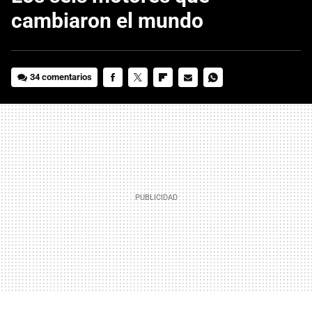
cambiaron el mundo
34 comentarios
FACEBOOK
TWITTER
FLIPBOARD
E-
WHATSAPP
MAIL