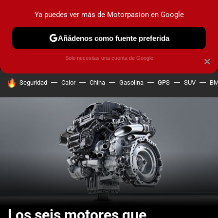
Ya puedes ver más de Motorpasion en Google
MENÚ
NUEVO
Añádenos como fuente preferida
PRUEBAS
COCHES ELÉCTRICOS
OBSERVATORIO
F1
Solo necesitas una cuenta de Google
×
HOY SE HABLA DE
Seguridad
Calor
China
Gasolina
GPS
SUV
B
Los seis motores que