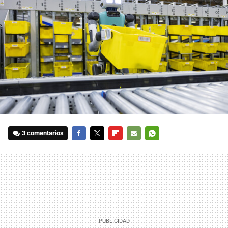
3 comentarios
FACEBOOK
TWITTER
FLIPBOARD
E-
WHATSAPP
MAIL