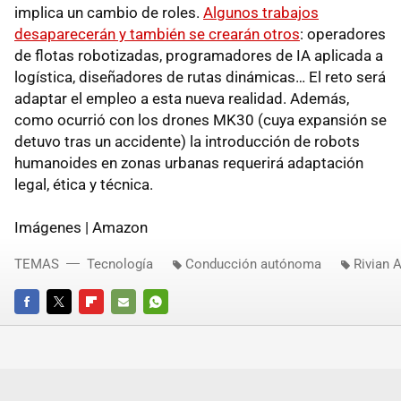
implica un cambio de roles.
Algunos trabajos
desaparecerán y también se crearán otros
: operadores
de flotas robotizadas, programadores de IA aplicada a
logística, diseñadores de rutas dinámicas… El reto será
adaptar el empleo a esta nueva realidad. Además,
como ocurrió con los drones MK30 (cuya expansión se
detuvo tras un accidente) la introducción de robots
humanoides en zonas urbanas requerirá adaptación
legal, ética y técnica.
Imágenes | Amazon
TEMAS
Tecnología
Conducción autónoma
Rivian 
FACEBOOK
TWITTER
FLIPBOARD
E-
WHATSAPP
MAIL