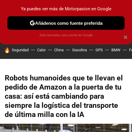
Ya puedes ver más de Motorpasion en Google
PRUEBAS
COCHES ELÉCTRICOS
OBSERVATORIO
F1
Añádenos como fuente preferida
Solo necesitas una cuenta de Google
×
HOY SE HABLA DE
Seguridad
Calor
China
Gasolina
GPS
BMW
F
Robots humanoides que te llevan el
pedido de Amazon a la puerta de tu
casa: así está cambiando para
siempre la logística del transporte
de última milla con la IA