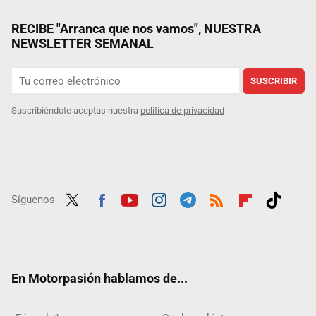
RECIBE "Arranca que nos vamos", NUESTRA
NEWSLETTER SEMANAL
SUSCRIBIR
Suscribiéndote aceptas nuestra
política de privacidad
Síguenos
Twit
Fac
Yout
Inst
Tele
RSS
Flip
Tikt
ter
ebo
ube
agra
gra
boar
ok
ok
m
m
d
En Motorpasión hablamos de...