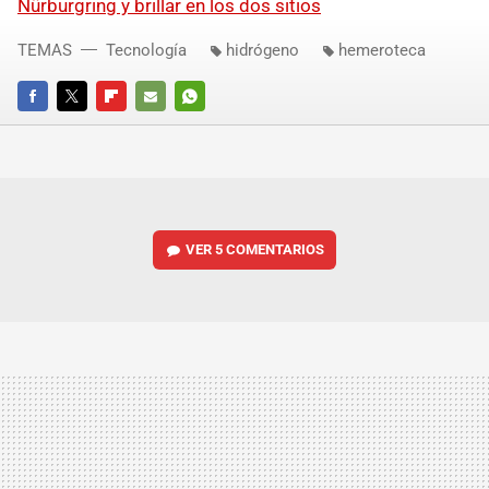
Nürburgring y brillar en los dos sitios
TEMAS
Tecnología
hidrógeno
hemeroteca
FACEBOOK
TWITTER
FLIPBOARD
E-
WHATSAPP
MAIL
VER
5 COMENTARIOS