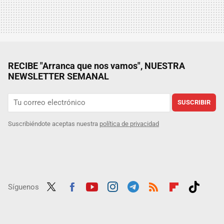
RECIBE "Arranca que nos vamos", NUESTRA
NEWSLETTER SEMANAL
SUSCRIBIR
Suscribiéndote aceptas nuestra
política de privacidad
Síguenos
Twit
Fac
Yout
Inst
Tele
RSS
Flip
Tikt
ter
ebo
ube
agra
gra
boar
ok