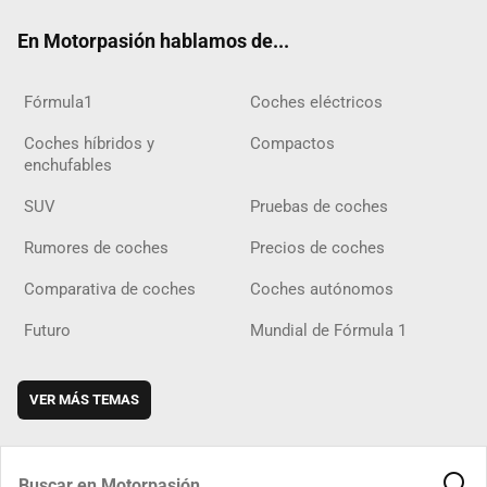
ok
m
m
d
En Motorpasión hablamos de...
Fórmula1
Coches eléctricos
Coches híbridos y
Compactos
enchufables
SUV
Pruebas de coches
Rumores de coches
Precios de coches
Comparativa de coches
Coches autónomos
Futuro
Mundial de Fórmula 1
VER MÁS TEMAS