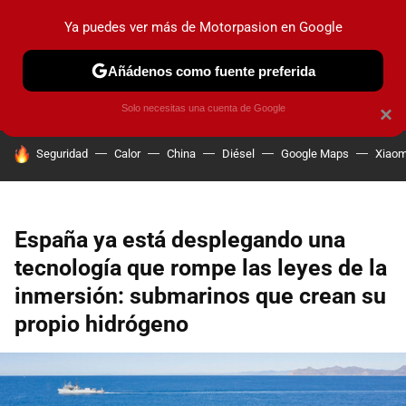
Ya puedes ver más de Motorpasion en Google
PRUEBAS
COCHES ELÉCTRICOS
OBSERVATORIO
F1
Añádenos como fuente preferida
Solo necesitas una cuenta de Google
×
HOY SE HABLA DE
Seguridad
Calor
China
Diésel
Google Maps
Xiaom
España ya está desplegando una
tecnología que rompe las leyes de la
inmersión: submarinos que crean su
propio hidrógeno