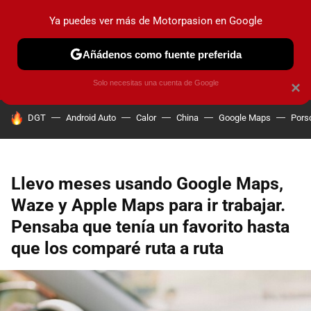
Ya puedes ver más de Motorpasion en Google
PRUEBAS
COCHES ELÉCTRICOS
OBSERVATORIO
F1
Añádenos como fuente preferida
Solo necesitas una cuenta de Google
×
HOY SE HABLA DE
DGT
Android Auto
Calor
China
Google Maps
Pors
Llevo meses usando Google Maps,
Waze y Apple Maps para ir trabajar.
Pensaba que tenía un favorito hasta
que los comparé ruta a ruta