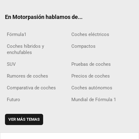
ter
ebo
ube
agra
gra
boar
ok
ok
m
m
d
En Motorpasión hablamos de...
Fórmula1
Coches eléctricos
Coches híbridos y
Compactos
enchufables
SUV
Pruebas de coches
Rumores de coches
Precios de coches
Comparativa de coches
Coches autónomos
Futuro
Mundial de Fórmula 1
VER MÁS TEMAS