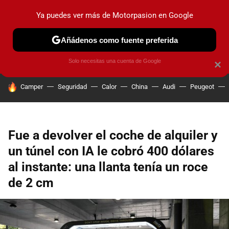
Ya puedes ver más de Motorpasion en Google
PRUEBAS
COCHES ELÉCTRICOS
OBSERVATORIO
F1
Añádenos como fuente preferida
Solo necesitas una cuenta de Google
×
HOY SE HABLA DE
Camper
Seguridad
Calor
China
Audi
Peugeot
Fue a devolver el coche de alquiler y
un túnel con IA le cobró 400 dólares
al instante: una llanta tenía un roce
de 2 cm