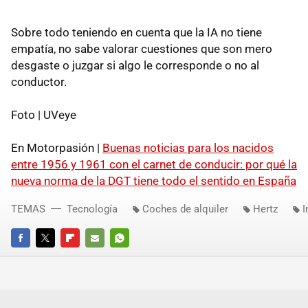
Sobre todo teniendo en cuenta que la IA no tiene
empatía, no sabe valorar cuestiones que son mero
desgaste o juzgar si algo le corresponde o no al
conductor.
Foto | UVeye
En Motorpasión |
Buenas noticias para los nacidos
entre 1956 y 1961 con el carnet de conducir: por qué la
nueva norma de la DGT tiene todo el sentido en España
TEMAS
Tecnología
Coches de alquiler
Hertz
I
FACEBOOK
TWITTER
FLIPBOARD
E-
WHATSAPP
MAIL