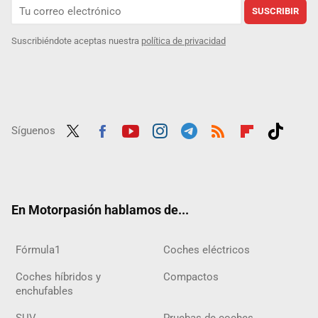
SUSCRIBIR
Suscribiéndote aceptas nuestra
política de privacidad
Síguenos
Twit
Fac
Yout
Inst
Tele
RSS
Flip
Tikt
ter
ebo
ube
agra
gra
boar
ok
ok
m
m
d
En Motorpasión hablamos de...
Fórmula1
Coches eléctricos
Coches híbridos y
Compactos
enchufables
SUV
Pruebas de coches