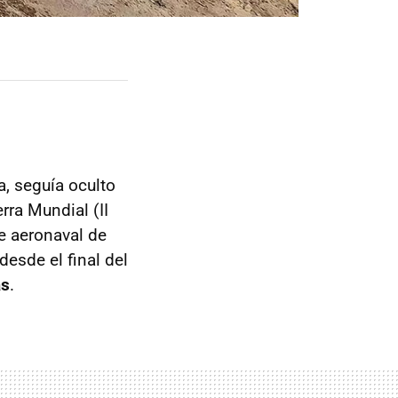
a, seguía oculto
ra Mundial (II
e aeronaval de
desde el final del
as
.