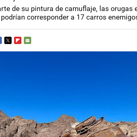
rte de su pintura de camuflaje, las orugas 
podrían corresponder a 17 carros enemigo
CEBOOK
TWITTER
FLIPBOARD
E-
MAIL