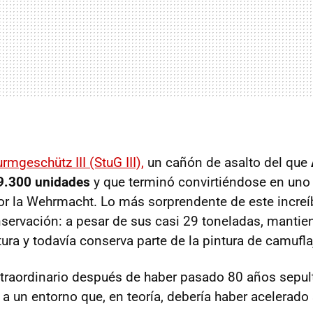
urmgeschütz III (StuG III),
un cañón de asalto del que
 9.300 unidades
y que terminó convirtiéndose en uno
or la Wehrmacht. Lo más sorprendente de este increí
servación: a pesar de sus casi 29 toneladas, mantie
tura y todavía conserva parte de la pintura de camuflaj
xtraordinario después de haber pasado 80 años sepul
a un entorno que, en teoría, debería haber acelerado