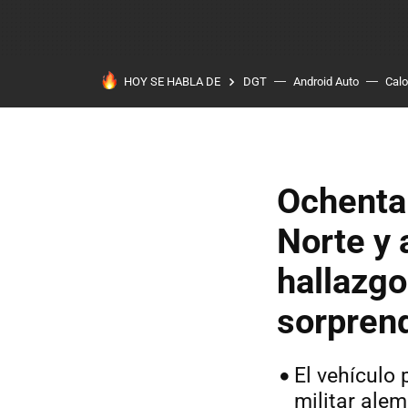
HOY SE HABLA DE
DGT
Android Auto
Calo
Ochenta 
Norte y 
hallazgo
sorprend
El vehículo
militar alem