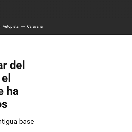
Autopista
Caravana
r del
 el
e ha
os
ntigua base