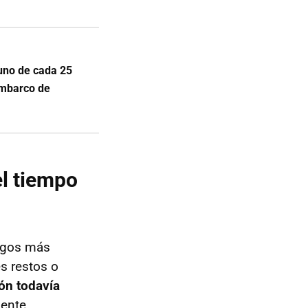
 uno de cada 25
embarco de
l tiempo
azgos más
s restos o
ón todavía
mente