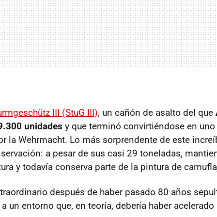
urmgeschütz III (StuG III),
un cañón de asalto del que
 9.300 unidades
y que terminó convirtiéndose en uno
or la Wehrmacht. Lo más sorprendente de este increí
servación: a pesar de sus casi 29 toneladas, mantie
tura y todavía conserva parte de la pintura de camuflaj
xtraordinario después de haber pasado 80 años sepul
a un entorno que, en teoría, debería haber acelerado