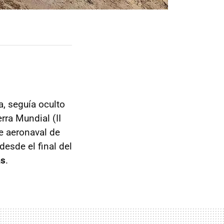
a, seguía oculto
ra Mundial (II
e aeronaval de
desde el final del
as
.