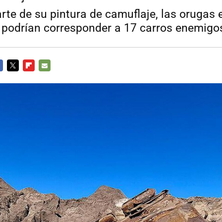
rte de su pintura de camuflaje, las orugas 
podrían corresponder a 17 carros enemigo
CEBOOK
TWITTER
FLIPBOARD
E-
MAIL