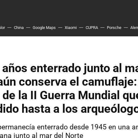
lor
China
Google Maps
Xiaomi
CUPRA
Porsche
Ale
años enterrado junto al ma
aún conserva el camuflaje:
 de la II Guerra Mundial qu
ido hasta a los arqueólog
 permanecía enterrado desde 1945 en una a
ana junto al mar del Norte