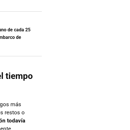
 uno de cada 25
embarco de
l tiempo
azgos más
s restos o
ón todavía
mente