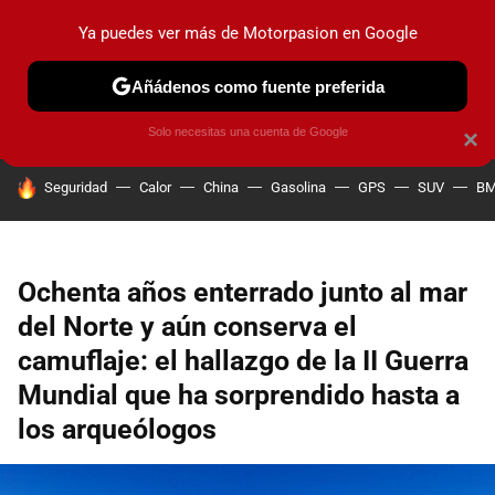
Ya puedes ver más de Motorpasion en Google
PRUEBAS
COCHES ELÉCTRICOS
OBSERVATORIO
F1
Añádenos como fuente preferida
Solo necesitas una cuenta de Google
×
HOY SE HABLA DE
Seguridad
Calor
China
Gasolina
GPS
SUV
B
Ochenta años enterrado junto al mar
del Norte y aún conserva el
camuflaje: el hallazgo de la II Guerra
Mundial que ha sorprendido hasta a
los arqueólogos