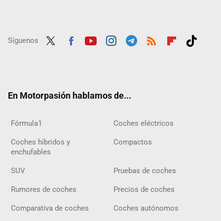
Síguenos
Twit
Fac
Yout
Inst
Tele
RSS
Flip
Tikt
ter
ebo
ube
agra
gra
boar
ok
ok
m
m
d
En Motorpasión hablamos de...
Fórmula1
Coches eléctricos
Coches híbridos y
Compactos
enchufables
SUV
Pruebas de coches
Rumores de coches
Precios de coches
Comparativa de coches
Coches autónomos