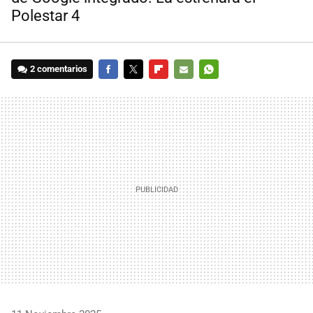
Polestar 4
2 comentarios
FACEBOOK
TWITTER
FLIPBOARD
E-
WHATSAPP
MAIL