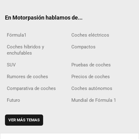
ter
ebo
ube
agra
gra
boar
ok
ok
m
m
d
En Motorpasión hablamos de...
Fórmula1
Coches eléctricos
Coches híbridos y
Compactos
enchufables
SUV
Pruebas de coches
Rumores de coches
Precios de coches
Comparativa de coches
Coches autónomos
Futuro
Mundial de Fórmula 1
VER MÁS TEMAS