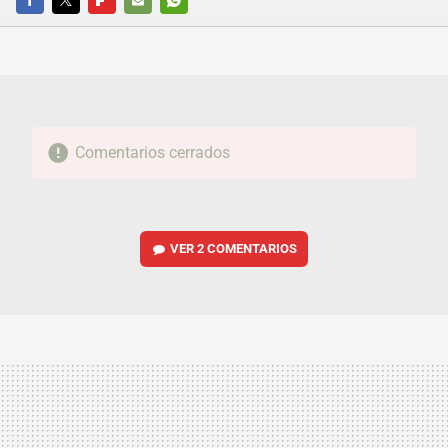
FACEBOOK
TWITTER
FLIPBOARD
E-
WHATSAPP
MAIL
Comentarios cerrados
VER
2 COMENTARIOS