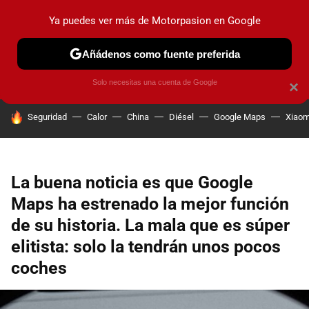
Ya puedes ver más de Motorpasion en Google
PRUEBAS
COCHES ELÉCTRICOS
OBSERVATORIO
F1
Añádenos como fuente preferida
Solo necesitas una cuenta de Google
×
HOY SE HABLA DE
Seguridad
Calor
China
Diésel
Google Maps
Xiaom
La buena noticia es que Google
Maps ha estrenado la mejor función
de su historia. La mala que es súper
elitista: solo la tendrán unos pocos
coches