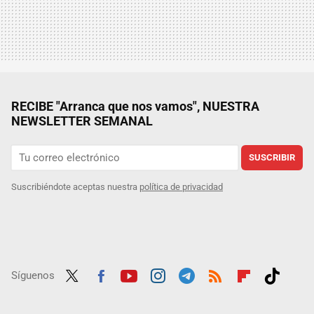
RECIBE "Arranca que nos vamos", NUESTRA
NEWSLETTER SEMANAL
SUSCRIBIR
Suscribiéndote aceptas nuestra
política de privacidad
Síguenos
Twit
Fac
Yout
Inst
Tele
RSS
Flip
Tikt