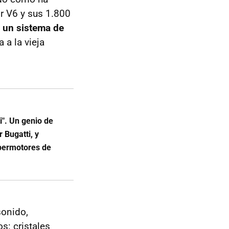
r V6 y sus 1.800
 un sistema de
 a la vieja
i". Un genio de
r Bugatti, y
upermotores de
sonido,
s: cristales