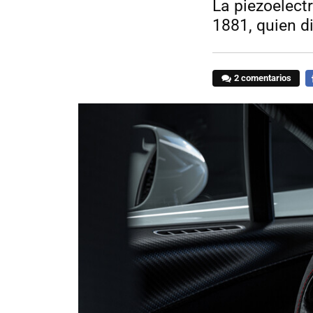
La piezoelect
1881, quien d
2 comentarios
F