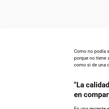
Como no podía se
porque no tiene 
como si de una c
"La calida
en compara
En una reciente 