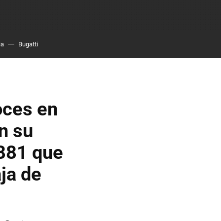
ia
Bugatti
oces en
n su
1881 que
aja de