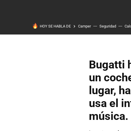
HOY SE HABLA DE
Camper
Seguridad
Cal
Bugatti 
un coche
lugar, h
usa el i
música.