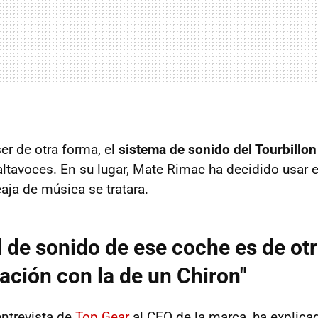
r de otra forma, el
sistema de sonido del Tourbillon
altavoces. En su lugar, Mate Rimac ha decidido usar e
aja de música se tratara.
d de sonido de ese coche es de o
ción con la de un Chiron"
entrevista de
Top Gear
al CEO de la marca, ha explic