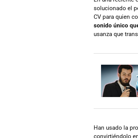
solucionado el p
CV para quien co
sonido único que
usanza que transm
Han usado la prop
convirtiéndolo en