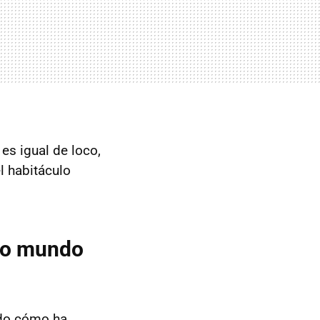
es igual de loco,
l habitáculo
tro mundo
ado cómo ha