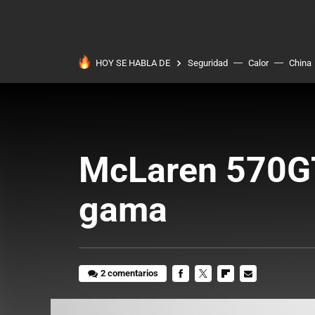
HOY SE HABLA DE
Seguridad
Calor
China
McLaren 570GT:
gama
2 comentarios
FACEBOOK
TWITTER
FLIPBOARD
E-
MAIL