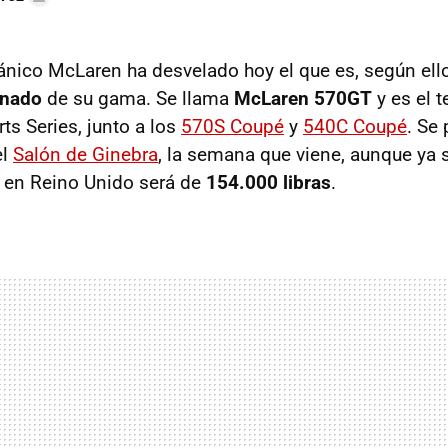
itánico McLaren ha desvelado hoy el que es, según ell
inado
de su gama. Se llama
McLaren 570GT
y es el t
rts Series, junto a los
570S Coupé
y
540C Coupé
. Se
el
Salón de Ginebra
, la semana que viene, aunque ya
a en Reino Unido será de
154.000 libras
.