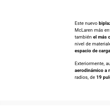
Este nuevo
bipla
McLaren más enfoc
también
el más 
nivel de materia
espacio de carg
Exteriormente, a
aerodinámico a 
radios, de
19 pu