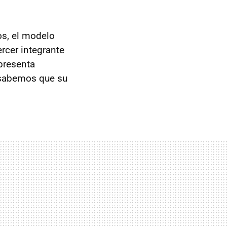
os, el modelo
ercer integrante
 presenta
 sabemos que su