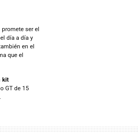
 promete ser el
el día a día y
también en el
ma que el
n
kit
ño GT de 15
.