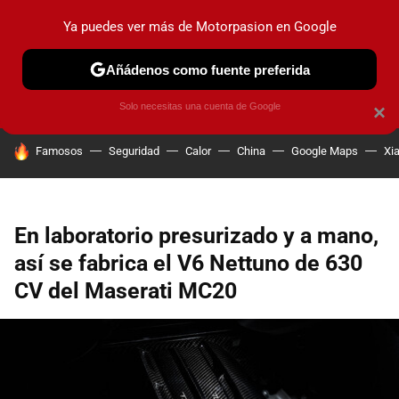
Ya puedes ver más de Motorpasion en Google
PRUEBAS
COCHES ELÉCTRICOS
OBSERVATORIO
F1
Añádenos como fuente preferida
Solo necesitas una cuenta de Google
×
HOY SE HABLA DE
Famosos
Seguridad
Calor
China
Google Maps
Xi
En laboratorio presurizado y a mano,
así se fabrica el V6 Nettuno de 630
CV del Maserati MC20