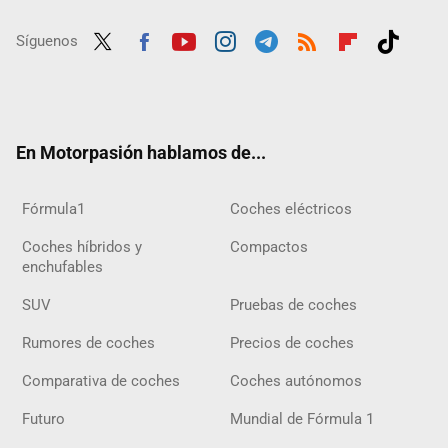
Síguenos
Twit
Fac
Yout
Inst
Tele
RSS
Flip
Tikt
ter
ebo
ube
agra
gra
boar
ok
ok
m
m
d
En Motorpasión hablamos de...
Fórmula1
Coches eléctricos
Coches híbridos y
Compactos
enchufables
SUV
Pruebas de coches
Rumores de coches
Precios de coches
Comparativa de coches
Coches autónomos
Futuro
Mundial de Fórmula 1