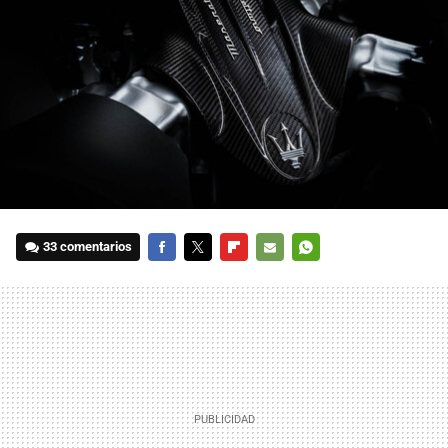
33 comentarios
FACEBOOK
TWITTER
FLIPBOARD
E-
WHATSAPP
MAIL