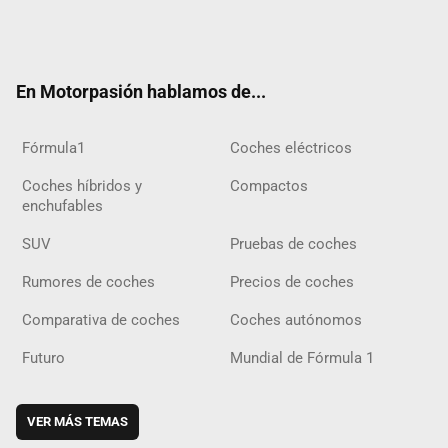
Twit
Fac
Yout
Inst
Tele
RSS
Flip
Tikt
ter
ebo
ube
agra
gra
boar
ok
ok
m
m
d
En Motorpasión hablamos de...
Fórmula1
Coches eléctricos
Coches híbridos y
Compactos
enchufables
SUV
Pruebas de coches
Rumores de coches
Precios de coches
Comparativa de coches
Coches autónomos
Futuro
Mundial de Fórmula 1
VER MÁS TEMAS