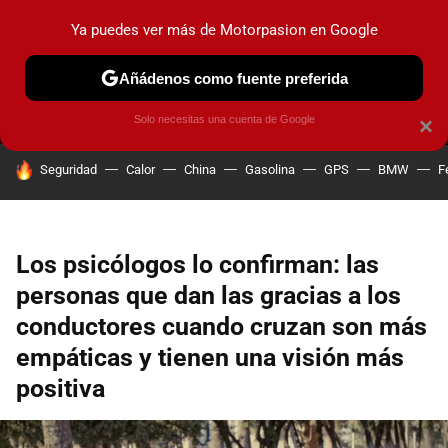
Ya puedes ver más de Motorpasion en Google
MENÚ
NUEVO
Añádenos como fuente preferida
PRUEBAS
COCHES ELÉCTRICOS
OBSERVATORIO
F1
Solo necesitas una cuenta de Google
×
HOY SE HABLA DE
Seguridad
Calor
China
Gasolina
GPS
BMW
F
Los psicólogos lo confirman: las
personas que dan las gracias a los
conductores cuando cruzan son más
empáticas y tienen una visión más
positiva